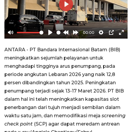
Play
00:00
Mute
Play
Rewind
Forward
Settings
PIP
Ente
10s
10s
full
ANTARA - PT Bandara Internasional Batam (BIB)
meningkatkan sejumlah pelayanan untuk
menghadapi tingginya arus penumpang, pada
periode angkutan Lebaran 2026 yang naik 12,8
persen dibandingkan tahun 2025. Peningkatan
penumpang terjadi sejak 13-17 Maret 2026. PT BIB
dalam hal ini telah meningkatkan kapasitas slot
penerbangan dari tujuh menjadi sembilan dalam
waktu satu jam, dan memodifikasi meja
screening
check point
(SCP) agar dapat meredam antrean