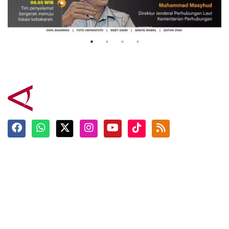
Mutiara Sentosa 2
3 Agustus 2026
Terkini
Berita
Top News
Ngabuburit
Terpopuler
Hidangan
Foto
Info Mudik