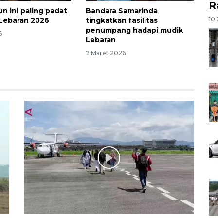
R
un ini paling padat
Bandara Samarinda
10 
r Lebaran 2026
tingkatkan fasilitas
penumpang hadapi mudik
6
Lebaran
2 Maret 2026