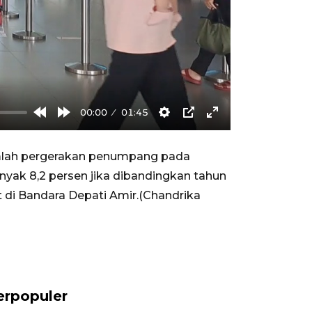
00:00
01:45
Rewind
Forward
Settings
PIP
Enter
10s
10s
fullscreen
umlah pergerakan penumpang pada
nyak 8,2 persen jika dibandingkan tahun
 di Bandara Depati Amir.(Chandrika
erpopuler