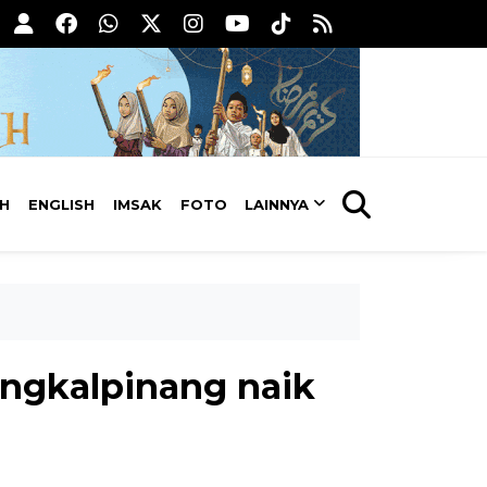
AH
ENGLISH
IMSAK
FOTO
LAINNYA
ngkalpinang naik