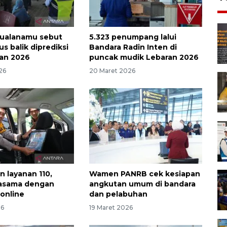
Kualanamu sebut
5.323 penumpang lalui
s balik diprediksi
Bandara Radin Inten di
an 2026
puncak mudik Lebaran 2026
26
20 Maret 2026
n layanan 110,
Wamen PANRB cek kesiapan
rjasama dengan
angkutan umum di bandara
online
dan pelabuhan
26
19 Maret 2026