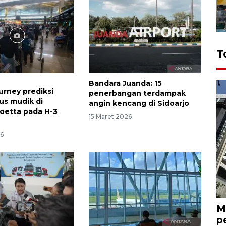
T
Bandara Juanda: 15
urney prediksi
penerbangan terdampak
us mudik di
angin kencang di Sidoarjo
oetta pada H-3
15 Maret 2026
26
M
p