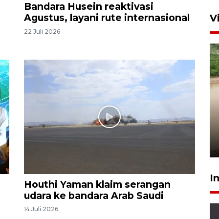
Bandara Husein reaktivasi
Agustus, layani rute internasional
V
22 Juli 2026
Gabung Persebaya, striker
timnas Ramadhan Sananta
kembali asah naluri
9 Juli 2026
I
Houthi Yaman klaim serangan
m
udara ke bandara Arab Saudi
14 Juli 2026