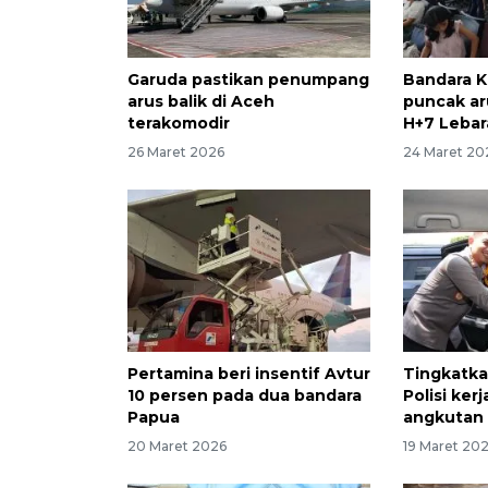
Garuda pastikan penumpang
Bandara 
arus balik di Aceh
puncak aru
terakomodir
H+7 Lebar
26 Maret 2026
24 Maret 20
Pertamina beri insentif Avtur
Tingkatka
10 persen pada dua bandara
Polisi ke
Papua
angkutan 
20 Maret 2026
19 Maret 20