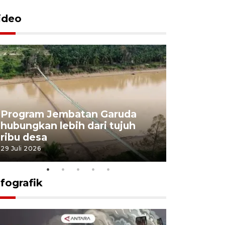
ideo
Program Jembatan Garuda
Pemerint
hubungkan lebih dari tujuh
pembangu
ribu desa
dukung k
29 Juli 2026
29 Juli 2026
nfografik