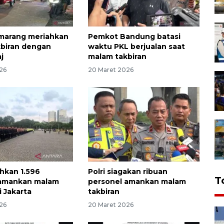
marang meriahkan
Pemkot Bandung batasi
biran dengan
waktu PKL berjualan saat
j
malam takbiran
26
20 Maret 2026
ahkan 1.596
Polri siagakan ribuan
T
 amankan malam
personel amankan malam
i Jakarta
takbiran
26
20 Maret 2026