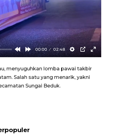
00:00
02:48
Rewind
Forward
Settings
PIP
Enter
10s
10s
fullscreen
iau, menyuguhkan lomba pawai takbir
tam. Salah satu yang menarik, yakni
Kecamatan Sungai Beduk.
erpopuler