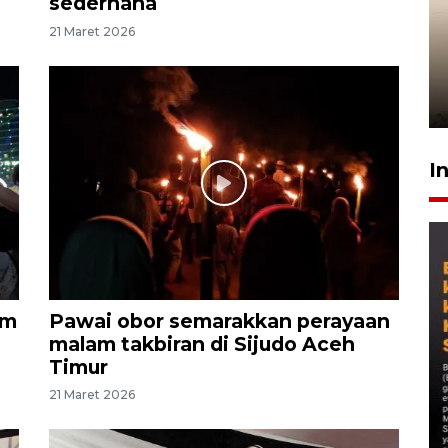
sederhana
Gabung Persebaya, striker
21 Maret 2026
timnas Ramadhan Sananta
kembali asah naluri
9 Juli 2026
I
am
Pawai obor semarakkan perayaan
malam takbiran di Sijudo Aceh
Timur
21 Maret 2026