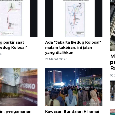
g parkir saat
Ada "Jakarta Bedug Kolosal"
Bedug Kolosal"
malam takbiran, ini jalan
yang dialihkan
26
M
19 Maret 2026
p
R
10 
rin, pengamanan
Kawasan Bundaran HI ramai