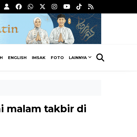
AH
ENGLISH
IMSAK
FOTO
LAINNYA
i malam takbir di