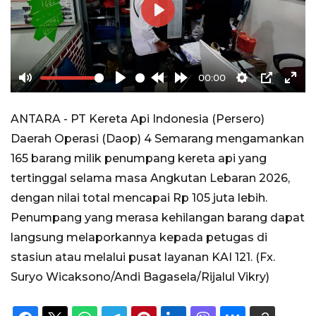
Play
00:00
Mute
Play
Rewind
Forward
Settings
PIP
Ente
10s
10s
full
ANTARA - PT Kereta Api Indonesia (Persero)
Daerah Operasi (Daop) 4 Semarang mengamankan
165 barang milik penumpang kereta api yang
tertinggal selama masa Angkutan Lebaran 2026,
dengan nilai total mencapai Rp 105 juta lebih.
Penumpang yang merasa kehilangan barang dapat
langsung melaporkannya kepada petugas di
stasiun atau melalui pusat layanan KAI 121. (Fx.
Suryo Wicaksono/Andi Bagasela/Rijalul Vikry)