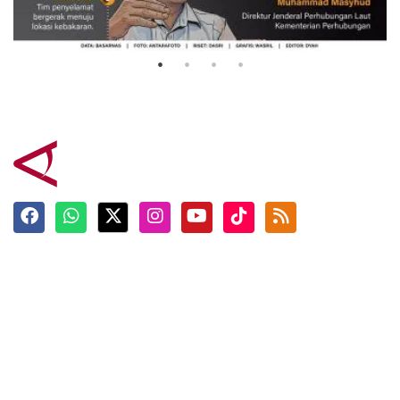
Mutiara Sentosa 2
3 Agustus 2026
Terkini
Berita
Top News
Ngabuburit
Terpopuler
Hidangan
Foto
Info Mudik