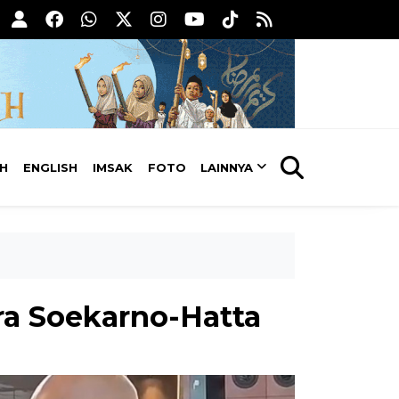
AH
ENGLISH
IMSAK
FOTO
LAINNYA
ra Soekarno-Hatta