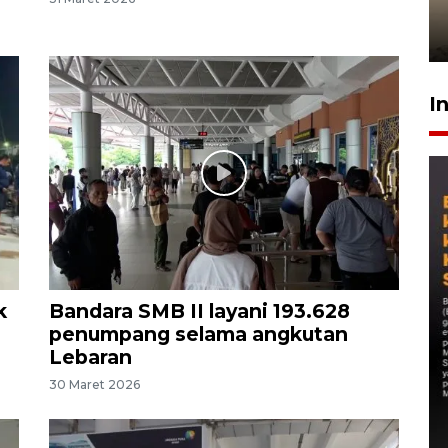
kembali asah naluri
9 Juli 2026
I
k
Bandara SMB II layani 193.628
penumpang selama angkutan
Lebaran
30 Maret 2026