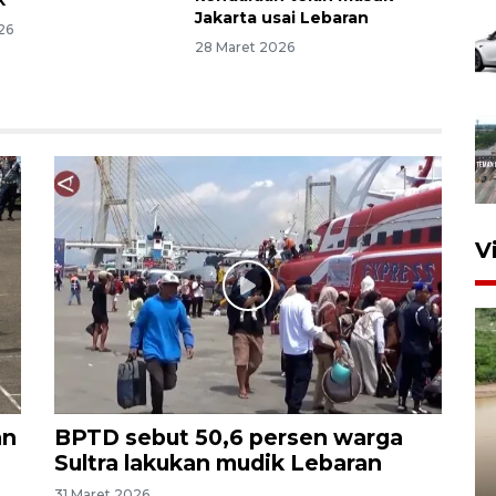
k
Jakarta usai Lebaran
26
28 Maret 2026
V
an
BPTD sebut 50,6 persen warga
Gabung Persebaya, striker
Sultra lakukan mudik Lebaran
timnas Ramadhan Sananta
31 Maret 2026