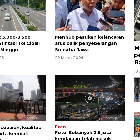
: 3.000-3.500
Menhub pastikan kelancaran
lintasi Tol Cipali
arus balik penyeberangan
M
i Minggu
Sumatra-Jawa
p
26
29 Maret 2026
R
10 
Foto
 Lebaran, kualitas
Foto: Sebanyak 2,5 juta
arta kembali
kendaraan telah masuk