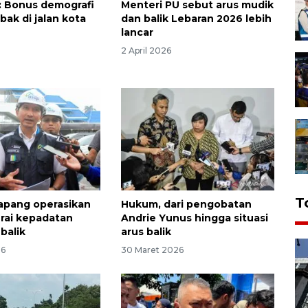
k: Bonus demografi
Menteri PU sebut arus mudik
bak di jalan kota
dan balik Lebaran 2026 lebih
lancar
2 April 2026
T
apang operasikan
Hukum, dari pengobatan
urai kepadatan
Andrie Yunus hingga situasi
balik
arus balik
26
30 Maret 2026