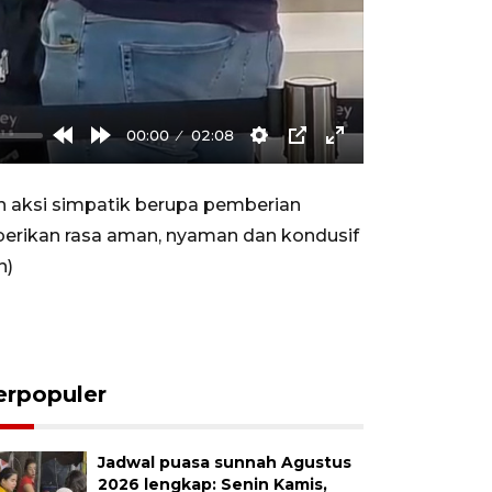
00:00
02:08
Rewind
Forward
Settings
PIP
Enter
10s
10s
fullscreen
 aksi simpatik berupa pemberian
berikan rasa aman, nyaman dan kondusif
n)
erpopuler
Jadwal puasa sunnah Agustus
2026 lengkap: Senin Kamis,