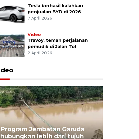
Tesla berhasil kalahkan
penjualan BYD di 2026
7 April 2026
Video
Travoy, teman perjalanan
pemudik di Jalan Tol
2 April 2026
ideo
Program Jembatan Garuda
Pemerint
hubungkan lebih dari tujuh
pembangu