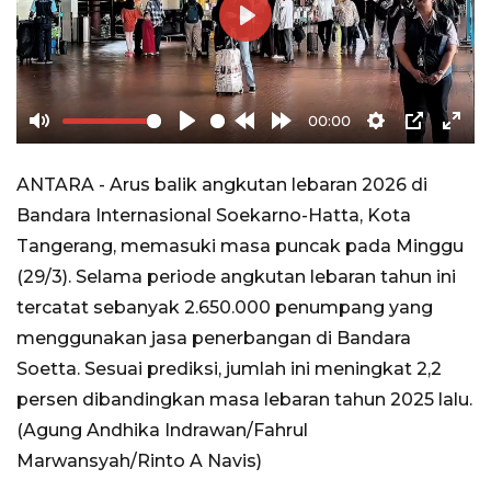
Play
00:00
Mute
Play
Rewind
Forward
Settings
PIP
Ente
10s
10s
full
ANTARA - Arus balik angkutan lebaran 2026 di
Bandara Internasional Soekarno-Hatta, Kota
Tangerang, memasuki masa puncak pada Minggu
(29/3). Selama periode angkutan lebaran tahun ini
tercatat sebanyak 2.650.000 penumpang yang
menggunakan jasa penerbangan di Bandara
Soetta. Sesuai prediksi, jumlah ini meningkat 2,2
persen dibandingkan masa lebaran tahun 2025 lalu.
(Agung Andhika Indrawan/Fahrul
Marwansyah/Rinto A Navis)