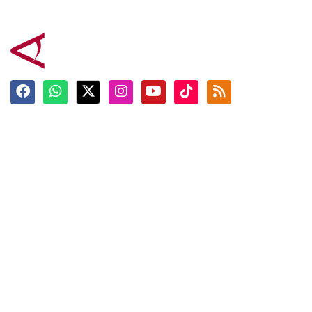
Terkini
Berita
Top News
Ngabuburit
Terpopuler
Hidangan
Foto
Info Mudik
Video
Tokoh
Infografik
Tausiyah
English
Jadwal Imsak