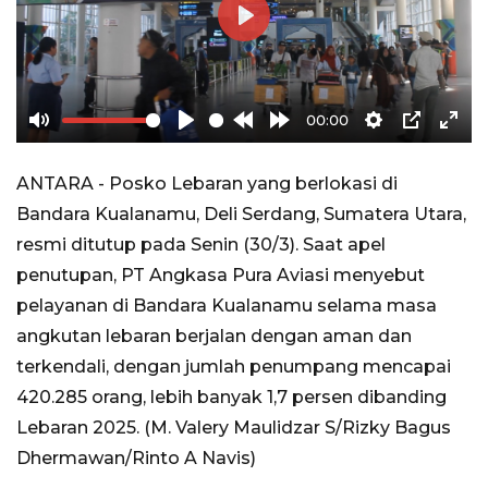
Play
00:00
Mute
Play
Rewind
Forward
Settings
PIP
Ente
10s
10s
full
ANTARA - Posko Lebaran yang berlokasi di
Bandara Kualanamu, Deli Serdang, Sumatera Utara,
resmi ditutup pada Senin (30/3). Saat apel
penutupan, PT Angkasa Pura Aviasi menyebut
pelayanan di Bandara Kualanamu selama masa
angkutan lebaran berjalan dengan aman dan
terkendali, dengan jumlah penumpang mencapai
420.285 orang, lebih banyak 1,7 persen dibanding
Lebaran 2025. (M. Valery Maulidzar S/Rizky Bagus
Dhermawan/Rinto A Navis)