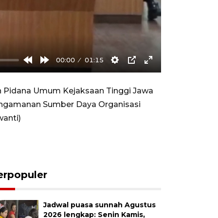
00:00
01:15
Rewind
Forward
Settings
PIP
Enter
10s
10s
fullscreen
n Pidana Umum Kejaksaan Tinggi Jawa
Pengamanan Sumber Daya Organisasi
anti)
erpopuler
Jadwal puasa sunnah Agustus
2026 lengkap: Senin Kamis,