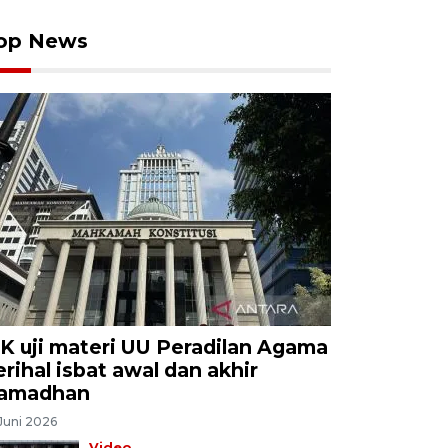
op News
K uji materi UU Peradilan Agama
erihal isbat awal dan akhir
amadhan
Juni 2026
Video