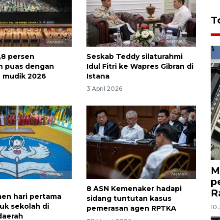
T
8,8 persen
Seskab Teddy silaturahmi
n puas dengan
Idul Fitri ke Wapres Gibran di
 mudik 2026
Istana
3 April 2026
M
p
8 ASN Kemenaker hadapi
R
en hari pertama
sidang tuntutan kasus
uk sekolah di
10 
pemerasan agen RPTKA
daerah