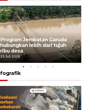
Program Jembatan Garuda
Pemerint
hubungkan lebih dari tujuh
pembangu
ribu desa
dukung k
29 Juli 2026
29 Juli 2026
nfografik