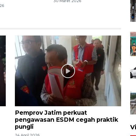
30 Maret 2026
26
Pemprov Jatim perkuat
pengawasan ESDM cegah praktik
pungli
V
24 April 2026