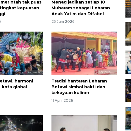
emerintah tak puas
Menag jadikan setiap 10
i tingkat kepuasan
Muharam sebagai Lebaran
ggi
Anak Yatim dan Difabel
6
25 Juni 2026
etawi, harmoni
Tradisi hantaran Lebaran
n kota global
Betawi simbol bakti dan
kekayaan kuliner
11 April 2026