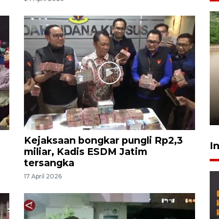
Gabung Persebaya, striker
timnas Ramadhan Sananta
kembali asah naluri
9 Juli 2026
Kejaksaan bongkar pungli Rp2,3
I
miliar, Kadis ESDM Jatim
tersangka
17 April 2026