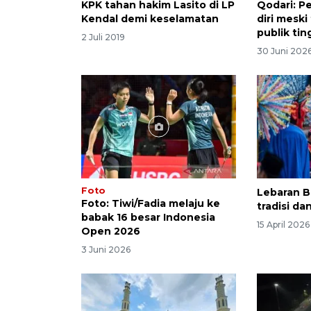
KPK tahan hakim Lasito di LP
Qodari: P
Kendal demi keselamatan
diri mesk
publik tin
2 Juli 2019
30 Juni 202
Foto
Lebaran B
Foto: Tiwi/Fadia melaju ke
tradisi da
babak 16 besar Indonesia
15 April 2026
Open 2026
3 Juni 2026