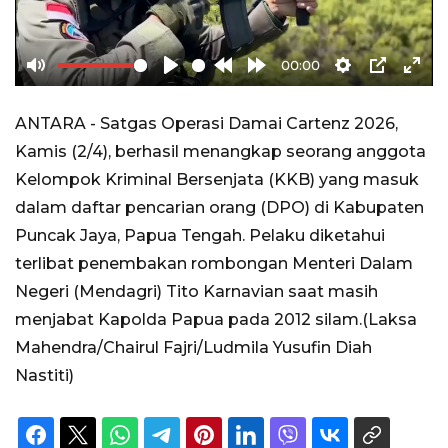
00:00
Mute
Play
Rewind
Forward
Settings
PIP
Ente
10s
10s
full
ANTARA - Satgas Operasi Damai Cartenz 2026,
Kamis (2/4), berhasil menangkap seorang anggota
Kelompok Kriminal Bersenjata (KKB) yang masuk
dalam daftar pencarian orang (DPO) di Kabupaten
Puncak Jaya, Papua Tengah. Pelaku diketahui
terlibat penembakan rombongan Menteri Dalam
Negeri (Mendagri) Tito Karnavian saat masih
menjabat Kapolda Papua pada 2012 silam.(Laksa
Mahendra/Chairul Fajri/Ludmila Yusufin Diah
Nastiti)