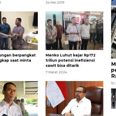
2
24 Mei 2019
dungan berpangkat
Menko Luhut kejar Rp172
gkap saat minta
triliun potensi inefisiensi
M
sawit bisa ditarik
p
7 Maret 2024
R
10 