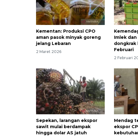
Kementan: Produksi CPO
Kemendag
aman pasok minyak goreng
Imlek da
jelang Lebaran
dongkrak
Februari
2 Maret 2026
2 Februari 2
Sepekan, larangan ekspor
Mendag t
sawit mulai berdampak
ekspor C
hingga dolar AS jatuh
kebutuha