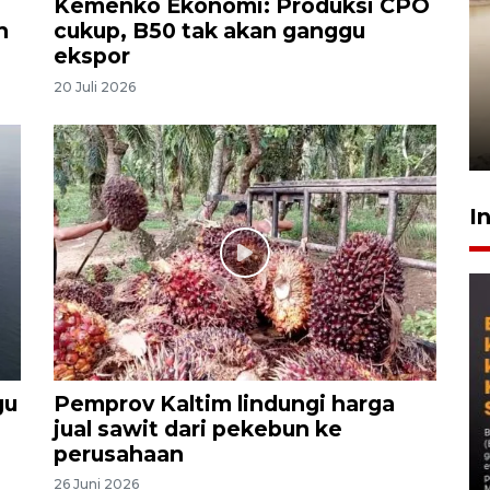
Kemenko Ekonomi: Produksi CPO
n
cukup, B50 tak akan ganggu
ekspor
Gabung Persebaya, striker
20 Juli 2026
timnas Ramadhan Sananta
kembali asah naluri
9 Juli 2026
I
gu
Pemprov Kaltim lindungi harga
jual sawit dari pekebun ke
perusahaan
26 Juni 2026