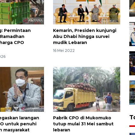
: Permintaan
Kemarin, Presiden kunjungi
n Ramadhan
Abu Dhabi hingga survei
 harga CPO
mudik Lebaran
16 Mei 2022
026
T
egaskan larangan
Pabrik CPO di Mukomuko
PO untuk penuhi
tutup mulai 31 Mei sambut
n masyarakat
lebaran