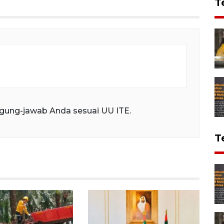
T
gung-jawab Anda sesuai UU ITE.
T