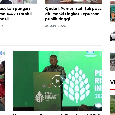
Pasokan pangan
Qodari: Pemerintah tak puas
an 1447 H stabil
diri meski tingkat kepuasan
ndali
publik tinggi
26
30 Juni 2026
V