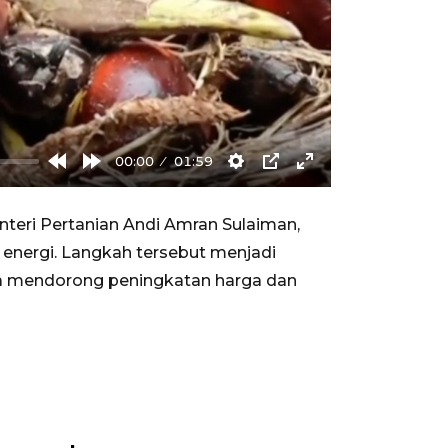
00:00
01:59
Rewind
Forward
Settings
PIP
Enter
10s
10s
fullscreen
teri Pertanian Andi Amran Sulaiman,
energi. Langkah tersebut menjadi
uga mendorong peningkatan harga dan