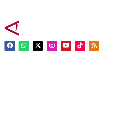
Terkini
Berita
Top News
Ngabuburit
Terpopuler
Hidangan
Foto
Info Mudik
Video
Tokoh
Infografik
Tausiyah
English