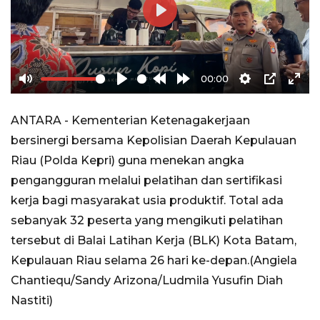
Play
00:00
Mute
Play
Rewind
Forward
Settings
PIP
Ente
10s
10s
full
ANTARA - Kementerian Ketenagakerjaan
bersinergi bersama Kepolisian Daerah Kepulauan
Riau (Polda Kepri) guna menekan angka
pengangguran melalui pelatihan dan sertifikasi
kerja bagi masyarakat usia produktif. Total ada
sebanyak 32 peserta yang mengikuti pelatihan
tersebut di Balai Latihan Kerja (BLK) Kota Batam,
Kepulauan Riau selama 26 hari ke-depan.(Angiela
Chantiequ/Sandy Arizona/Ludmila Yusufin Diah
Nastiti)