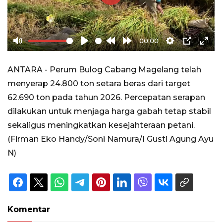
Play
00:00
Mute
Play
Rewind
Forward
Settings
PIP
Ente
10s
10s
full
ANTARA - Perum Bulog Cabang Magelang telah
menyerap 24.800 ton setara beras dari target
62.690 ton pada tahun 2026. Percepatan serapan
dilakukan untuk menjaga harga gabah tetap stabil
sekaligus meningkatkan kesejahteraan petani.
(Firman Eko Handy/Soni Namura/I Gusti Agung Ayu
N)
Komentar