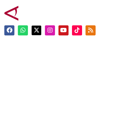
Terkini
Berita
Top News
Ngabuburit
Terpopuler
Hidangan
Foto
Info Mudik
Video
Tokoh
Infografik
Tausiyah
English
Jadwal Imsak