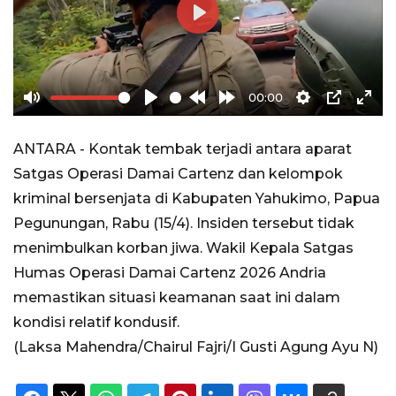
Play
00:00
Mute
Play
Rewind
Forward
Settings
PIP
Ente
10s
10s
full
ANTARA - Kontak tembak terjadi antara aparat
Satgas Operasi Damai Cartenz dan kelompok
kriminal bersenjata di Kabupaten Yahukimo, Papua
Pegunungan, Rabu (15/4). Insiden tersebut tidak
menimbulkan korban jiwa. Wakil Kepala Satgas
Humas Operasi Damai Cartenz 2026 Andria
memastikan situasi keamanan saat ini dalam
kondisi relatif kondusif.
(Laksa Mahendra/Chairul Fajri/I Gusti Agung Ayu N)