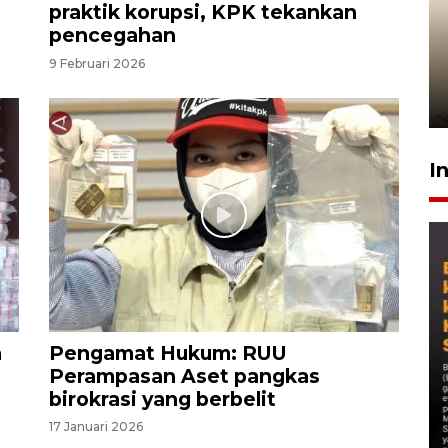
praktik korupsi, KPK tekankan
Gabung Persebaya, striker
pencegahan
timnas Ramadhan Sananta
9 Februari 2026
kembali asah naluri
9 Juli 2026
I
n
Pengamat Hukum: RUU
Perampasan Aset pangkas
birokrasi yang berbelit
17 Januari 2026