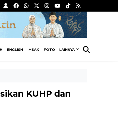
AH
ENGLISH
IMSAK
FOTO
LAINNYA
asikan KUHP dan