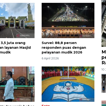
3,5 juta orang
Survei: 88,8 persen
n layanan Masjid
responden puas dengan
M
mudik
pelayanan mudik 2026
p
6 April 2026
R
10 
Foto