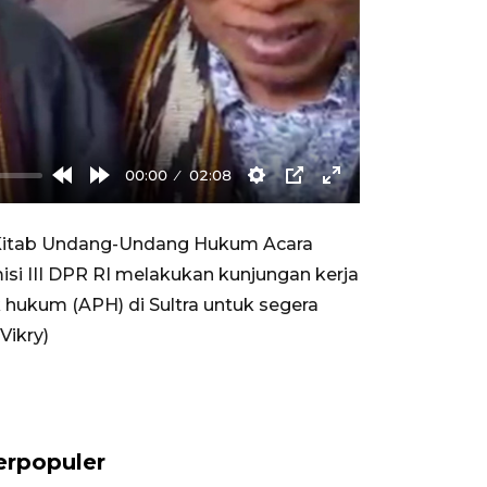
00:00
02:08
Rewind
Forward
Settings
PIP
Enter
10s
10s
fullscreen
Kitab Undang-Undang Hukum Acara
si III DPR RI melakukan kunjungan kerja
k hukum (APH) di Sultra untuk segera
Vikry)
erpopuler