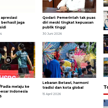
 apresiasi
Qodari: Pemerintah tak puas
 berhasil jaga
diri meski tingkat kepuasan
sidi
publik tinggi
24
30 Juni 2026
Lebaran Betawi, harmoni
T
/Fadia melaju ke
tradisi dan kota global
besar Indonesia
15 April 2026
6