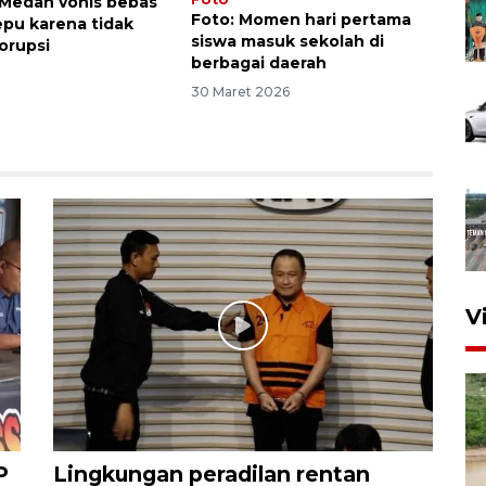
Medan vonis bebas
Foto: Momen hari pertama
epu karena tidak
siswa masuk sekolah di
orupsi
berbagai daerah
30 Maret 2026
V
P
Lingkungan peradilan rentan