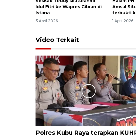
Seskab Teddy silaturahmi
Hakim PN 
Idul Fitri ke Wapres Gibran di
Amsal Sit
Istana
terbukti k
3 April 2026
1 April 2026
Video Terkait
Polres Kubu Raya terapkan KUH