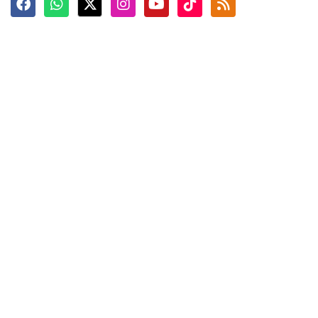
Terkini
Berita
Top News
Ngabuburit
Terpopuler
Hidangan
Foto
Info Mudik
Video
Tokoh
Infografik
Tausiyah
English
Jadwal Imsak
Karkhas
ANTARA News English
Anti Hoaks
Masuk
ANTARA Interaktif
Ketentuan Penggunaan