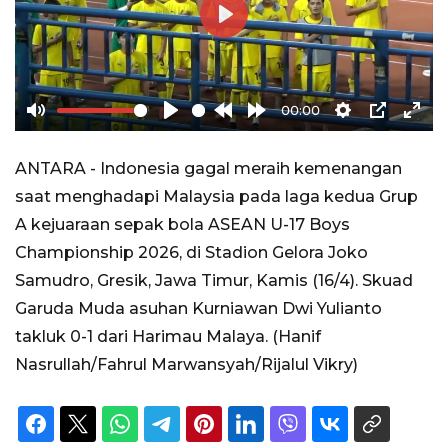
Play
00:00
Mute
Play
Rewind
Forward
Settings
PIP
Ente
10s
10s
full
ANTARA - Indonesia gagal meraih kemenangan
saat menghadapi Malaysia pada laga kedua Grup
A kejuaraan sepak bola ASEAN U-17 Boys
Championship 2026, di Stadion Gelora Joko
Samudro, Gresik, Jawa Timur, Kamis (16/4). Skuad
Garuda Muda asuhan Kurniawan Dwi Yulianto
takluk 0-1 dari Harimau Malaya. (Hanif
Nasrullah/Fahrul Marwansyah/Rijalul Vikry)