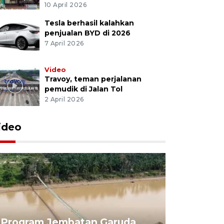
10 April 2026
Tesla berhasil kalahkan
penjualan BYD di 2026
7 April 2026
Video
Travoy, teman perjalanan
pemudik di Jalan Tol
2 April 2026
ideo
Program Jembatan Garuda
Pemerint