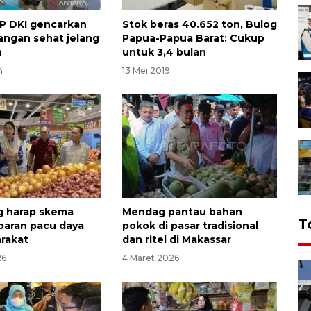
P DKI gencarkan
Stok beras 40.652 ton, Bulog
angan sehat jelang
Papua-Papua Barat: Cukup
n
untuk 3,4 bulan
4
13 Mei 2019
 harap skema
Mendag pantau bahan
T
baran pacu daya
pokok di pasar tradisional
arakat
dan ritel di Makassar
26
4 Maret 2026