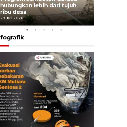
hubungkan lebih dari tujuh
pembangu
ribu desa
dukung k
29 Juli 2026
29 Juli 2026
nfografik