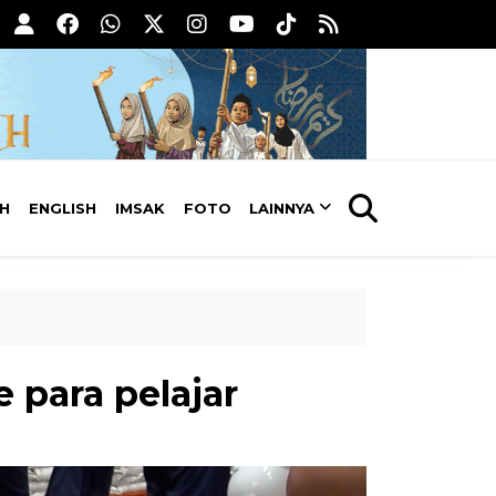
AH
ENGLISH
IMSAK
FOTO
LAINNYA
 para pelajar