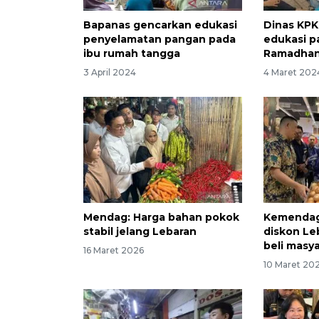
Bapanas gencarkan edukasi
Dinas KPK
penyelamatan pangan pada
edukasi p
ibu rumah tangga
Ramadha
3 April 2024
4 Maret 202
Mendag: Harga bahan pokok
Kemendag
stabil jelang Lebaran
diskon Le
beli masy
16 Maret 2026
10 Maret 20