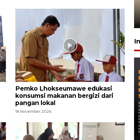
timnas Ramadhan Sananta
kembali asah naluri
9 Juli 2026
I
Pemko Lhokseumawe edukasi
konsumsi makanan bergizi dari
pangan lokal
18 November 2024