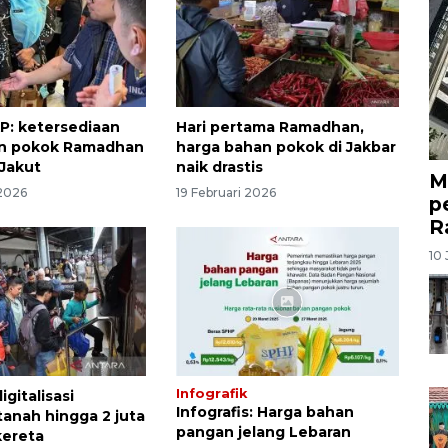
P: ketersediaan
Hari pertama Ramadhan,
n pokok Ramadhan
harga bahan pokok di Jakbar
 Jakut
naik drastis
M
 2026
19 Februari 2026
p
R
10 
Infografik
igitalisasi
Infografis: Harga bahan
 tanah hingga 2 juta
pangan jelang Lebaran
kereta