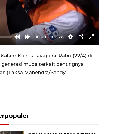
00:00
02:28
Rewind
Forward
Settings
PIP
Enter
10s
10s
fullscreen
alam Kudus Jayapura, Rabu (22/4) di
generasi muda terkait pentingnya
gan.(Laksa Mahendra/Sandy
erpopuler