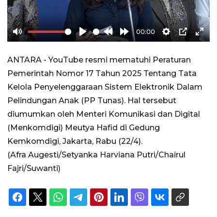
00:00
Mute
Play
Rewind
Forward
Settings
PIP
Ente
10s
10s
full
ANTARA - YouTube resmi mematuhi Peraturan
Pemerintah Nomor 17 Tahun 2025 Tentang Tata
Kelola Penyelenggaraan Sistem Elektronik Dalam
Pelindungan Anak (PP Tunas). Hal tersebut
diumumkan oleh Menteri Komunikasi dan Digital
(Menkomdigi) Meutya Hafid di Gedung
Kemkomdigi, Jakarta, Rabu (22/4).
(Afra Augesti/Setyanka Harviana Putri/Chairul
Fajri/Suwanti)