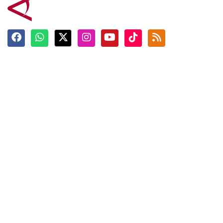
Terkini
Berita
Top News
Ngabuburit
Terpopuler
Hidangan
Foto
Info Mudik
Video
Tokoh
Infografik
Tausiyah
English
Jadwal Imsak
Karkhas
ANTARA News English