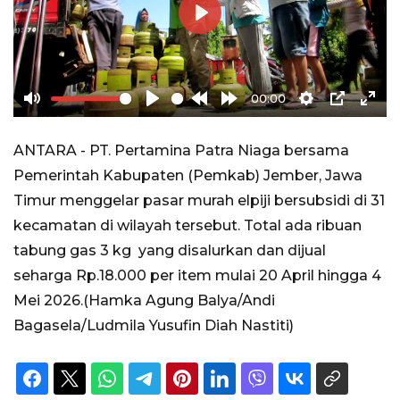
Play
00:00
Mute
Play
Rewind
Forward
Settings
PIP
Ente
10s
10s
full
ANTARA - PT. Pertamina Patra Niaga bersama
Pemerintah Kabupaten (Pemkab) Jember, Jawa
Timur menggelar pasar murah elpiji bersubsidi di 31
kecamatan di wilayah tersebut. Total ada ribuan
tabung gas 3 kg yang disalurkan dan dijual
seharga Rp.18.000 per item mulai 20 April hingga 4
Mei 2026.(Hamka Agung Balya/Andi
Bagasela/Ludmila Yusufin Diah Nastiti)