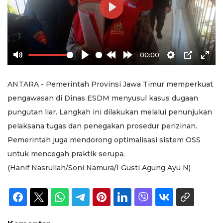
Play
00:00
Mute
Play
Rewind
Forward
Settings
PIP
Ente
10s
10s
full
ANTARA - Pemerintah Provinsi Jawa Timur memperkuat
pengawasan di Dinas ESDM menyusul kasus dugaan
pungutan liar. Langkah ini dilakukan melalui penunjukan
pelaksana tugas dan penegakan prosedur perizinan.
Pemerintah juga mendorong optimalisasi sistem OSS
untuk mencegah praktik serupa.
(Hanif Nasrullah/Soni Namura/I Gusti Agung Ayu N)