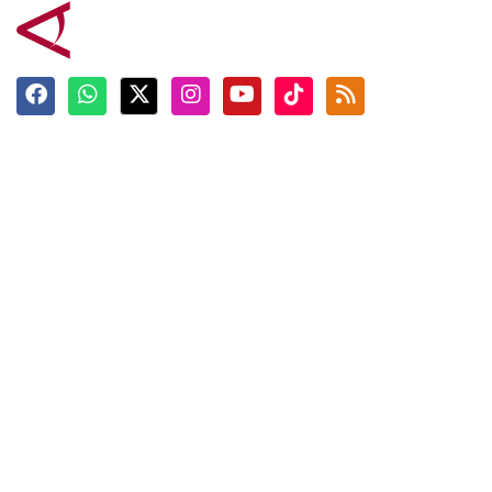
Terkini
Berita
Top News
Ngabuburit
Terpopuler
Hidangan
Foto
Info Mudik
Video
Tokoh
Infografik
Tausiyah
English
Jadwal Imsak