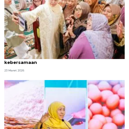
Khofifah: Tradisi "riyayan" meneguhkan komitmen
kebersamaan
23 Maret 2026