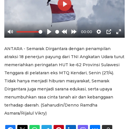
Play
00:00
Mute
Play
Rewind
Forward
Settings
PIP
Ente
10s
10s
full
ANTARA - Semarak Dirgantara dengan penampilan
atraksi 18 penerjun payung dari TNI Angkatan Udara turut
memeriahkan peringatan HUT ke-62 Provinsi Sulawesi
Tenggara di pelataran eks MTQ Kendari, Senin (27/4).
Tidak hanya menjadi hiburan masyarakat, Semarak
Dirgantara juga menjadi sarana edukasi, serta upaya
menumbuhkan rasa cinta tanah air dan kebanggaan
terhadap daerah. (Saharudin/Denno Ramdha
Asmara/Rijalul Vikry)