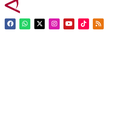
Terkini
Berita
Top News
Ngabuburit
Terpopuler
Hidangan
Foto
Info Mudik
Video
Tokoh
Infografik
Tausiyah
English
Jadwal Imsak
Karkhas
ANTARA News English