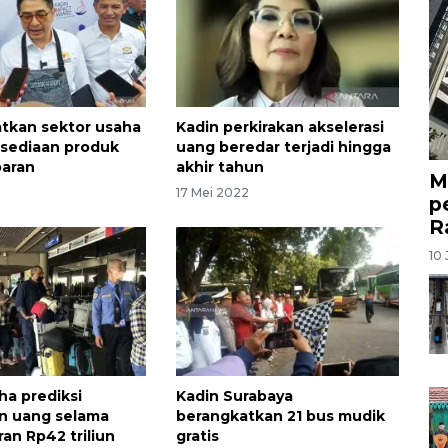
atkan sektor usaha
Kadin perkirakan akselerasi
rsediaan produk
uang beredar terjadi hingga
baran
akhir tahun
M
3
17 Mei 2022
p
R
10 
ha prediksi
Kadin Surabaya
n uang selama
berangkatkan 21 bus mudik
ran Rp42 triliun
gratis