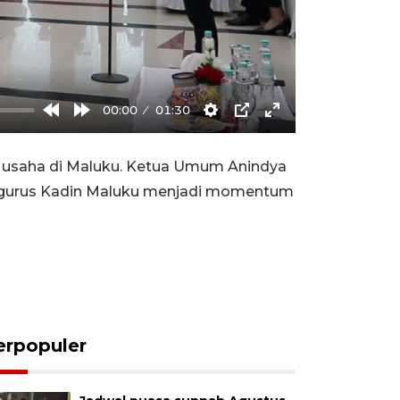
00:00
01:30
Rewind
Forward
Settings
PIP
Enter
10s
10s
fullscreen
u usaha di Maluku. Ketua Umum Anindya
engurus Kadin Maluku menjadi momentum
erpopuler