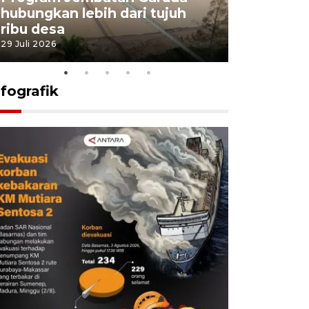
hubungkan lebih dari tujuh
pembangu
ribu desa
dukung k
29 Juli 2026
29 Juli 2026
nfografik