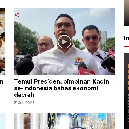
timnas Ramadhan Sananta
kembali asah naluri
9 Juli 2026
I
n
Temui Presiden, pimpinan Kadin
se-Indonesia bahas ekonomi
daerah
31 Juli 2026