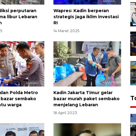
diksi perputaran
Wapres: Kadin berperan
ma libur Lebaran
strategis jaga iklim investasi
n
RI
25
14 Maret 2025
 dan Polda Metro
Kadin Jakarta Timur gelar
T
r bazar sembako
bazar murah paket sembako
ntu warga
menjelang Lebaran
18 April 2023