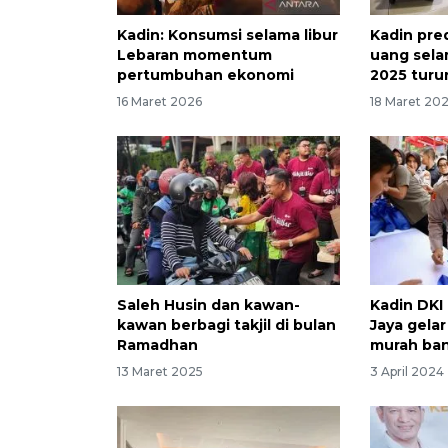
Kadin: Konsumsi selama libur
Kadin pre
Lebaran momentum
uang sela
pertumbuhan ekonomi
2025 turu
16 Maret 2026
18 Maret 20
Saleh Husin dan kawan-
Kadin DKI
kawan berbagi takjil di bulan
Jaya gela
Ramadhan
murah ba
13 Maret 2025
3 April 2024