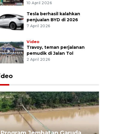
10 April 2026
Tesla berhasil kalahkan
penjualan BYD di 2026
7 April 2026
Video
Travoy, teman perjalanan
pemudik di Jalan Tol
2 April 2026
ideo
Program Jembatan Garuda
Pemerint