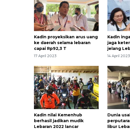
Kadin proyeksikan arus uang
Kadin ing
ke daerah selama lebaran
jaga kete
capai Rp92,3 T
jelang Le
17 April 2023
14 April 202
Kadin nilai Kemenhub
Dunia usa
berhasil jadikan mudik
perputara
Lebaran 2022 lancar
libur Leba