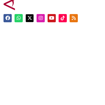
Terkini
Berita
Top News
Ngabuburit
Terpopuler
Hidangan
Foto
Info Mudik
Video
Tokoh
Infografik
Tausiyah
English
Jadwal Imsak
Karkhas
ANTARA News English