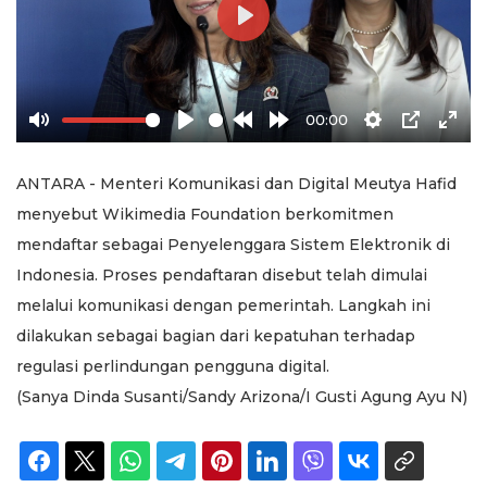
Play
00:00
Mute
Play
Rewind
Forward
Settings
PIP
Ente
10s
10s
full
ANTARA - Menteri Komunikasi dan Digital Meutya Hafid
menyebut Wikimedia Foundation berkomitmen
mendaftar sebagai Penyelenggara Sistem Elektronik di
Indonesia. Proses pendaftaran disebut telah dimulai
melalui komunikasi dengan pemerintah. Langkah ini
dilakukan sebagai bagian dari kepatuhan terhadap
regulasi perlindungan pengguna digital.
(Sanya Dinda Susanti/Sandy Arizona/I Gusti Agung Ayu N)