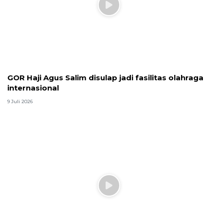
Jadwal puasa sunnah Agustus 2026
lengkap: Senin Kamis, Ayyamul
Bidh, Daud, dan niat
31 Juli 2026
Infografik
Evakuasi korban kebakaran KM
Mutiara Sentosa 2
3 Agustus 2026
Terkini
Infografik
Evakuasi korban kebakaran KM
Mutiara Sentosa 2