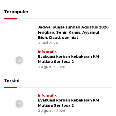
awal dan akhir Ramadhan
10 Juni 2026
Video
Menhub ungkap realisasi mudik
lebaran 2026 tembus 147,55 juta
orang
13 April 2026
Pertimbangan Pramono pilih
Lapangan Banteng sebagai tuan
rumah Lebaran Betawi
10 April 2026
Tesla berhasil kalahkan penjualan
BYD di 2026
7 April 2026
Video
Travoy, teman perjalanan pemudik
di Jalan Tol
2 April 2026