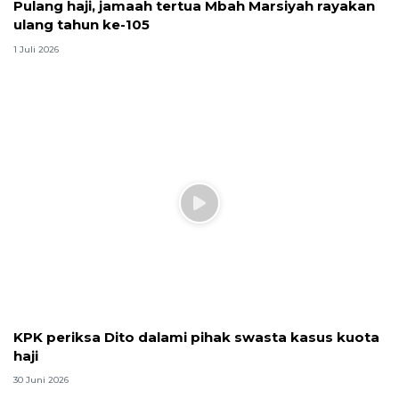
Polisi buru otak sindikat pencuri
bermodus ganjal ATM di
Penjaringan
6 Juli 2026
Top News
MK uji materi UU Peradilan Agama perihal isbat