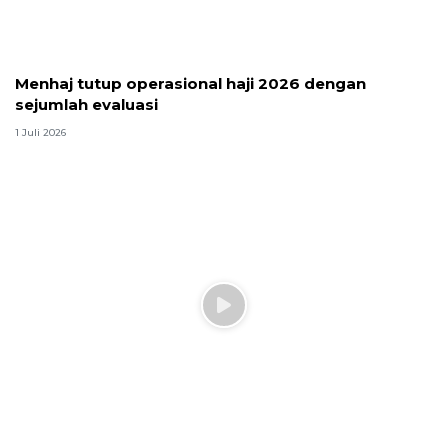
3 Agustus 2026
Jadwal puasa sunnah Agustus 2026
lengkap: Senin Kamis, Ayyamul
Bidh, Daud, dan niat
31 Juli 2026
Kemenhub perkuat jalan Tol
Prambanan-Purwomartani hadapi
Lebaran 2027
8 Juli 2026
Gubernur Banten usulkan
pelebaran akses stadion dukung
PON 2032
7 Juli 2026