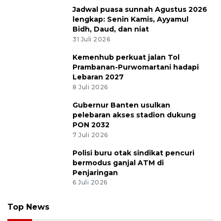
Video
Program Jembatan Garuda
hubungkan lebih dari tujuh ribu desa
29 Juli 2026
Infografik