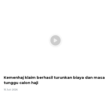
Kemenhaj klaim berhasil turunkan biaya dan masa
tunggu calon haji
15 Juli 2026
KPK limpahkan berkas perkara korupsi kuota haji
Yaqut CS ke JPU
14 Juli 2026
GOR Haji Agus Salim disulap jadi fasilitas olahraga
internasional
9 Juli 2026