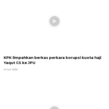
Menhaj tutup operasional haji 2026 dengan
sejumlah evaluasi
1 Juli 2026
Pulang haji, jamaah tertua Mbah Marsiyah rayakan
ulang tahun ke-105
1 Juli 2026
KPK periksa Dito dalami pihak swasta kasus kuota
haji
30 Juni 2026
Terpopuler