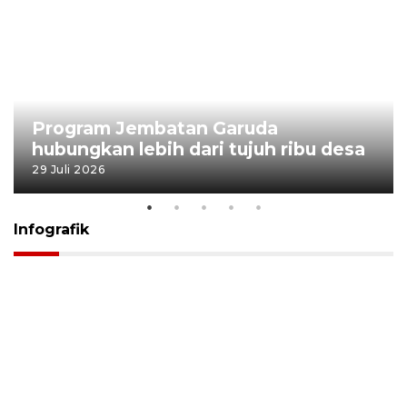
Terkini
Berita
Top News
Ngabuburit
Terpopuler
Hidangan
Foto
Info Mudik
Video
Tokoh
Infografik
Tausiyah
English
Jadwal Imsak
Karkhas
ANTARA News English
Anti Hoaks
Masuk