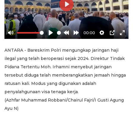
Play
00:00
Mute
Play
Rewind
Forward
Settings
PIP
Ente
10s
10s
full
ANTARA - Bareskrim Polri mengungkap jaringan haji
ilegal yang telah beroperasi sejak 2024. Direktur Tindak
Pidana Tertentu Moh. Irhamni menyebut jaringan
tersebut diduga telah memberangkatkan jemaah hingga
ratusan kali. Modus yang digunakan adalah
penyalahgunaan visa tenaga kerja.
(Azhfar Muhammad Robbani/Chairul Fajri/I Gusti Agung
Ayu N)