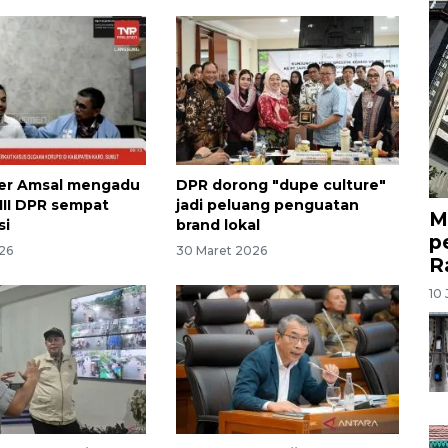
fer Amsal mengadu
DPR dorong "dupe culture"
 III DPR sempat
jadi peluang penguatan
M
si
brand lokal
p
26
30 Maret 2026
R
10 