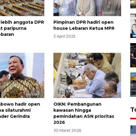
lebih anggota DPR
Pimpinan DPR hadiri open
at paripurna
house Lebaran Ketua MPR
ebaran
2 April 2025
abowo hadir open
OIKN: Pembangunan
T
a silaturahmi
kawasan hingga
der Gerindra
pemindahan ASN prioritas
2026
30 Maret 2026