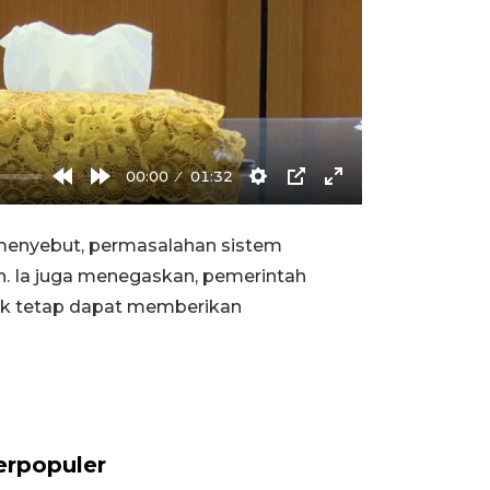
00:00
01:32
Rewind
Forward
Settings
PIP
Enter
10s
10s
fullscreen
 menyebut, permasalahan sistem
h. Ia juga menegaskan, pemerintah
uk tetap dapat memberikan
erpopuler