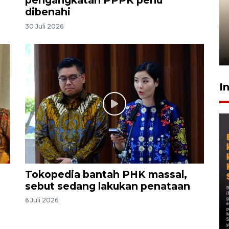
pengangkatan PPPK perlu
dibenahi
Gabung Persebaya, striker
30 Juli 2026
timnas Ramadhan Sananta
kembali asah naluri
9 Juli 2026
I
Tokopedia bantah PHK massal,
sebut sedang lakukan penataan
6 Juli 2026