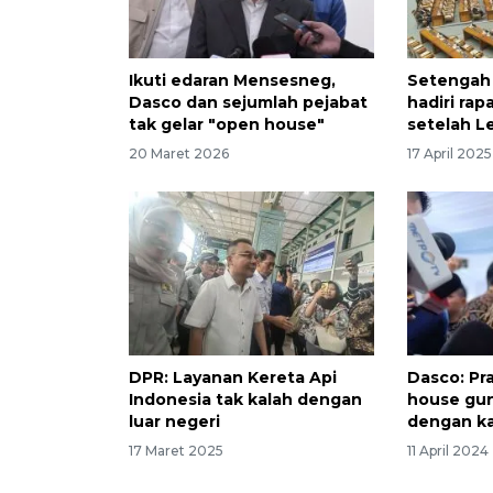
Ikuti edaran Mensesneg,
Setengah 
Dasco dan sejumlah pejabat
hadiri rap
tak gelar "open house"
setelah L
20 Maret 2026
17 April 2025
DPR: Layanan Kereta Api
Dasco: Pr
Indonesia tak kalah dengan
house gun
luar negeri
dengan ka
17 Maret 2025
11 April 2024