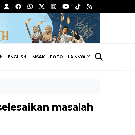
AH
ENGLISH
IMSAK
FOTO
LAINNYA
selesaikan masalah