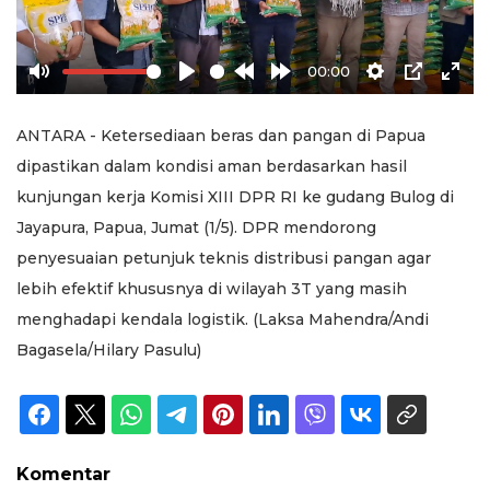
00:00
Mute
Play
Rewind
Forward
Settings
PIP
Ente
10s
10s
full
ANTARA - Ketersediaan beras dan pangan di Papua
dipastikan dalam kondisi aman berdasarkan hasil
kunjungan kerja Komisi XIII DPR RI ke gudang Bulog di
Jayapura, Papua, Jumat (1/5). DPR mendorong
penyesuaian petunjuk teknis distribusi pangan agar
lebih efektif khususnya di wilayah 3T yang masih
menghadapi kendala logistik. (Laksa Mahendra/Andi
Bagasela/Hilary Pasulu)
Komentar