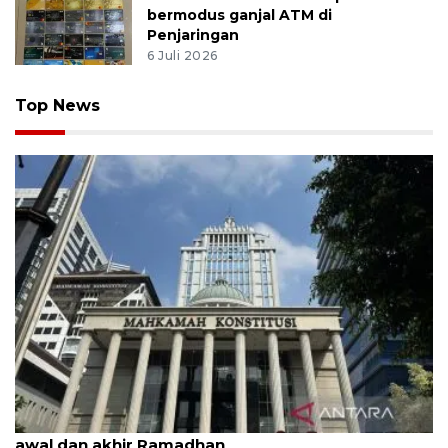
bermodus ganjal ATM di
Penjaringan
6 Juli 2026
Top News
MK uji materi UU Peradilan Agama perihal isbat
awal dan akhir Ramadhan