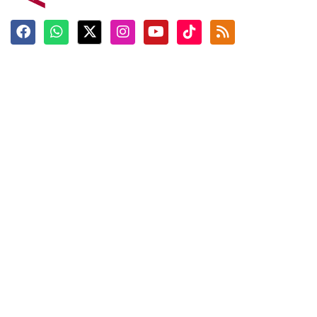
Terkini
Berita
Top News
Ngabuburit
Terpopuler
Hidangan
Foto
Info Mudik
Video
Tokoh
Infografik
Tausiyah
English
Jadwal Imsak
Karkhas
ANTARA News English
Anti Hoaks
Masuk