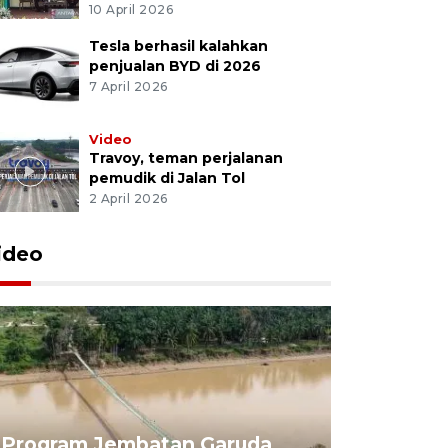
10 April 2026
Tesla berhasil kalahkan
penjualan BYD di 2026
7 April 2026
Video
Travoy, teman perjalanan
pemudik di Jalan Tol
2 April 2026
ideo
Program Jembatan Garuda
Pemerint