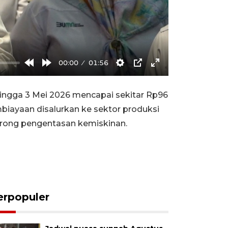
00:00
01:56
Rewind
Forward
Settings
PIP
Enter
10s
10s
fullscreen
ngga 3 Mei 2026 mencapai sekitar Rp96
embiayaan disalurkan ke sektor produksi
rong pengentasan kemiskinan.
erpopuler