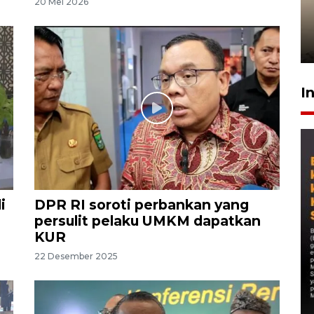
20 Mei 2026
timnas Ramadhan Sananta
kembali asah naluri
9 Juli 2026
I
i
DPR RI soroti perbankan yang
persulit pelaku UMKM dapatkan
KUR
22 Desember 2025