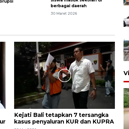
siswa masuk sekolah di
orupsi
berbagai daerah
30 Maret 2026
V
s
Kejati Bali tetapkan 7 tersangka
ur
kasus penyaluran KUR dan KUPRA
Gabung Persebaya, striker