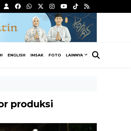
AH
ENGLISH
IMSAK
FOTO
LAINNYA
or produksi