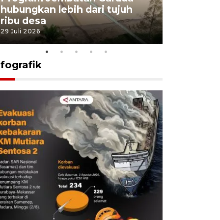
hubungkan lebih dari tujuh
pembangu
ribu desa
dukung k
29 Juli 2026
29 Juli 2026
nfografik