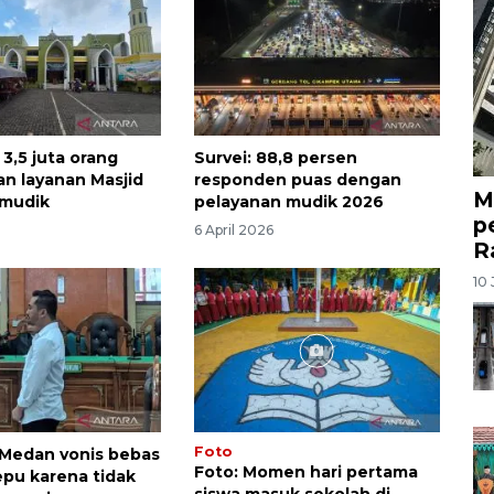
3,5 juta orang
Survei: 88,8 persen
n layanan Masjid
responden puas dengan
M
mudik
pelayanan mudik 2026
p
6 April 2026
R
10 
Foto
Medan vonis bebas
Foto: Momen hari pertama
epu karena tidak