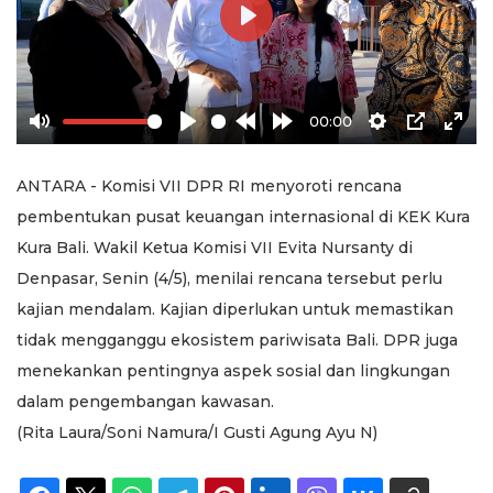
Play
00:00
Mute
Play
Rewind
Forward
Settings
PIP
Ente
10s
10s
full
ANTARA - Komisi VII DPR RI menyoroti rencana
pembentukan pusat keuangan internasional di KEK Kura
Kura Bali. Wakil Ketua Komisi VII Evita Nursanty di
Denpasar, Senin (4/5), menilai rencana tersebut perlu
kajian mendalam. Kajian diperlukan untuk memastikan
tidak mengganggu ekosistem pariwisata Bali. DPR juga
menekankan pentingnya aspek sosial dan lingkungan
dalam pengembangan kawasan.
(Rita Laura/Soni Namura/I Gusti Agung Ayu N)