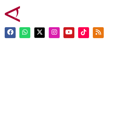
Terkini
Berita
Top News
Ngabuburit
Terpopuler
Hidangan
Foto
Info Mudik
Video
Tokoh
Infografik
Tausiyah
English
Jadwal Imsak