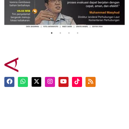
Evakuasi korban kebakaran KM
Mutiara Sentosa 2
3 Agustus 2026
Terkini
Berita
Top News
Ngabuburit
Terpopuler
Hidangan