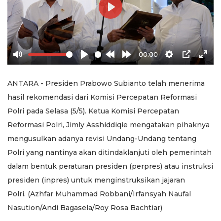
Play
00:00
Mute
Play
Rewind
Forward
Settings
PIP
Ente
10s
10s
full
ANTARA - Presiden Prabowo Subianto telah menerima
hasil rekomendasi dari Komisi Percepatan Reformasi
Polri pada Selasa (5/5). Ketua Komisi Percepatan
Reformasi Polri, Jimly Asshiddiqie mengatakan pihaknya
mengusulkan adanya revisi Undang-Undang tentang
Polri yang nantinya akan ditindaklanjuti oleh pemerintah
dalam bentuk peraturan presiden (perpres) atau instruksi
presiden (inpres) untuk menginstruksikan jajaran
Polri. (Azhfar Muhammad Robbani/Irfansyah Naufal
Nasution/Andi Bagasela/Roy Rosa Bachtiar)