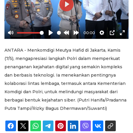
Play
00:00
Mute
Play
Rewind
Forward
Settings
PIP
Ente
10s
10s
full
ANTARA - Menkomdigi Meutya Hafid di Jakarta, Kamis
(7/5), mengapresiasi langkah Polri dalam memperkuat
penanganan kejahatan digital yang semakin kompleks
dan berbasis teknologi. Ia menekankan pentingnya
kolaborasi lintas lembaga, termasuk antara Kementerian
Komdigi dan Polri, untuk melindungi masyarakat dari
berbagai bentuk kejahatan siber. (Putri Hanifa/Pradanna
Putra Tampi/Rizky Bagus Dhermawan/Suwanti)