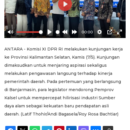
Play
00:00
Mute
Play
Rewind
Forward
Settings
PIP
Ente
10s
10s
full
ANTARA - Komisi XI DPR RI melakukan kunjungan kerja
ke Provinsi Kalimantan Selatan, Kamis (7/5). Kunjungan
dimaksudkan untuk menjaring aspirasi sekaligus
melakukan pengawasan langsung terhadap kinerja
pemerintah daerah. Pada pertemuan yang berlangsung
di Banjarmasin, para legislator mendorong Pemprov
Kalsel untuk mempercepat hilirisasi industri Sumber
daya alam sebagai kekuatan baru pendapatan asli
daerah. (Latif Thohir/Andi Bagasela/Roy Rosa Bachtiar)