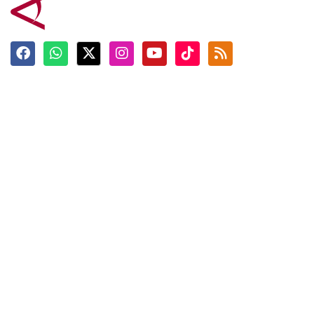
Terkini
Berita
Top News
Ngabuburit
Terpopuler
Hidangan
Foto
Info Mudik
Video
Tokoh
Infografik
Tausiyah
English
Jadwal Imsak
Karkhas
ANTARA News English