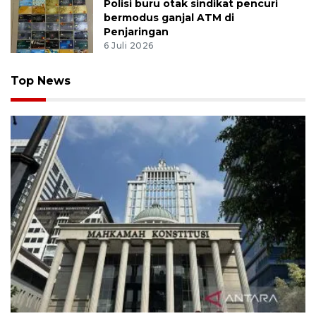
Polisi buru otak sindikat pencuri
bermodus ganjal ATM di
Penjaringan
6 Juli 2026
Top News
MK uji materi UU Peradilan Agama perihal isbat