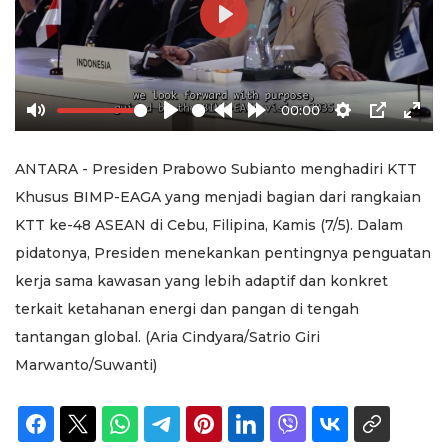
Play
00:00
Mute
Play
Rewind
Forward
Settings
PIP
Ente
10s
10s
full
ANTARA - Presiden Prabowo Subianto menghadiri KTT
Khusus BIMP-EAGA yang menjadi bagian dari rangkaian
KTT ke-48 ASEAN di Cebu, Filipina, Kamis (7/5). Dalam
pidatonya, Presiden menekankan pentingnya penguatan
kerja sama kawasan yang lebih adaptif dan konkret
terkait ketahanan energi dan pangan di tengah
tantangan global. (Aria Cindyara/Satrio Giri
Marwanto/Suwanti)