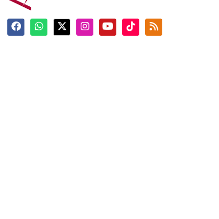
Terkini
Berita
Top News
Ngabuburit
Terpopuler
Hidangan
Foto
Info Mudik
Video
Tokoh
Infografik
Tausiyah
English
Jadwal Imsak
Karkhas
ANTARA News English