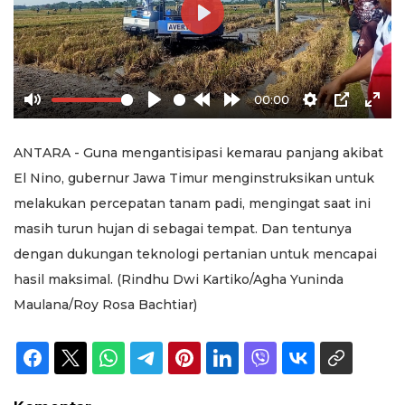
Play
00:00
Mute
Play
Rewind
Forward
Settings
PIP
Ente
10s
10s
full
ANTARA - Guna mengantisipasi kemarau panjang akibat
El Nino, gubernur Jawa Timur menginstruksikan untuk
melakukan percepatan tanam padi, mengingat saat ini
masih turun hujan di sebagai tempat. Dan tentunya
dengan dukungan teknologi pertanian untuk mencapai
hasil maksimal. (Rindhu Dwi Kartiko/Agha Yuninda
Maulana/Roy Rosa Bachtiar)