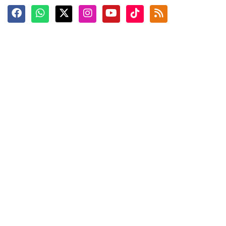
Terkini
Berita
Top News
Ngabuburit
Terpopuler
Hidangan
Foto
Info Mudik
Video
Tokoh
Infografik
Tausiyah
English
Jadwal Imsak
Karkhas
ANTARA News English
Anti Hoaks
Masuk