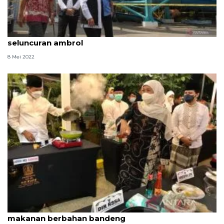
Khofifah dan Eri cek kondisi Kenpark Surabaya usai
seluncuran ambrol
8 Mei 2022
Khofifah tak sangka pejabat pria jago memasak
makanan berbahan bandeng