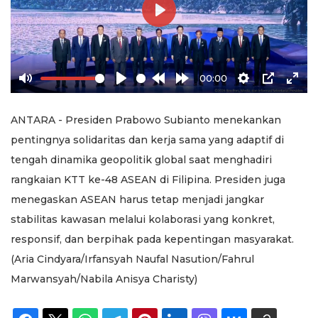
Play
00:00
Mute
Play
Rewind
Forward
Settings
PIP
Ente
10s
10s
full
ANTARA - Presiden Prabowo Subianto menekankan
pentingnya solidaritas dan kerja sama yang adaptif di
tengah dinamika geopolitik global saat menghadiri
rangkaian KTT ke-48 ASEAN di Filipina. Presiden juga
menegaskan ASEAN harus tetap menjadi jangkar
stabilitas kawasan melalui kolaborasi yang konkret,
responsif, dan berpihak pada kepentingan masyarakat.
(Aria Cindyara/Irfansyah Naufal Nasution/Fahrul
Marwansyah/Nabila Anisya Charisty)