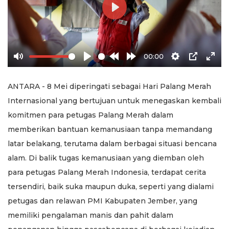
Play
00:00
Mute
Play
Rewind
Forward
Settings
PIP
Ente
10s
10s
full
ANTARA - 8 Mei diperingati sebagai Hari Palang Merah
Internasional yang bertujuan untuk menegaskan kembali
komitmen para petugas Palang Merah dalam
memberikan bantuan kemanusiaan tanpa memandang
latar belakang, terutama dalam berbagai situasi bencana
alam. Di balik tugas kemanusiaan yang diemban oleh
para petugas Palang Merah Indonesia, terdapat cerita
tersendiri, baik suka maupun duka, seperti yang dialami
petugas dan relawan PMI Kabupaten Jember, yang
memiliki pengalaman manis dan pahit dalam