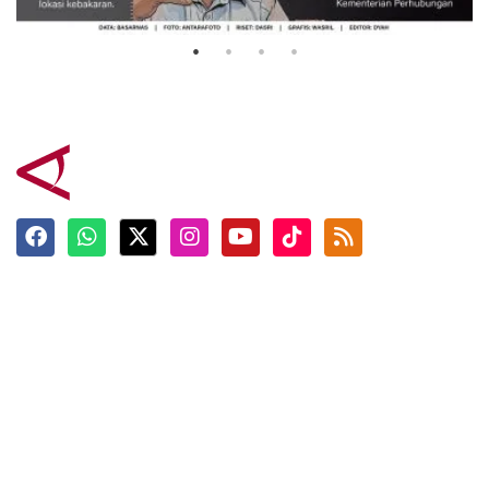
3 Agustus 2026
Terkini
Berita
Top News
Ngabuburit
Terpopuler
Hidangan
Foto
Info Mudik
Video
Tokoh