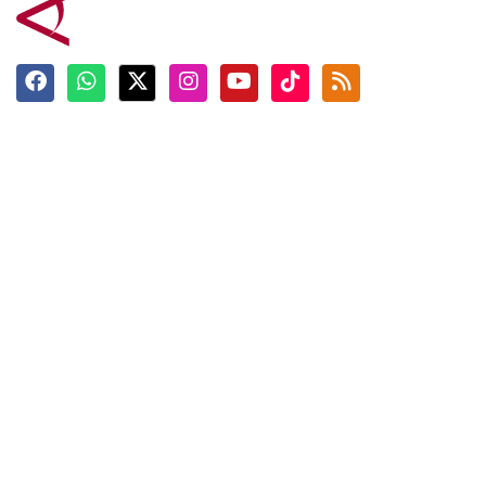
Terkini
Berita
Top News
Ngabuburit
Terpopuler
Hidangan
Foto
Info Mudik
Video
Tokoh
Infografik
Tausiyah
English
Jadwal Imsak
Karkhas
ANTARA News English