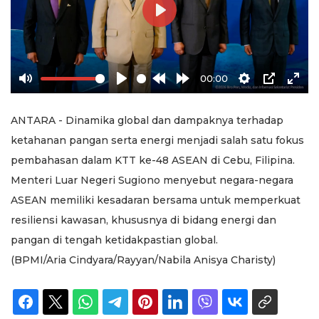
Play
00:00
Mute
Play
Rewind
Forward
Settings
PIP
Ente
10s
10s
full
ANTARA - Dinamika global dan dampaknya terhadap
ketahanan pangan serta energi menjadi salah satu fokus
pembahasan dalam KTT ke-48 ASEAN di Cebu, Filipina.
Menteri Luar Negeri Sugiono menyebut negara-negara
ASEAN memiliki kesadaran bersama untuk memperkuat
resiliensi kawasan, khususnya di bidang energi dan
pangan di tengah ketidakpastian global.
(BPMI/Aria Cindyara/Rayyan/Nabila Anisya Charisty)