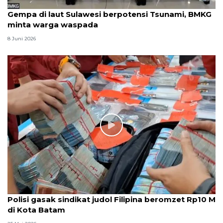
Gempa di laut Sulawesi berpotensi Tsunami, BMKG
minta warga waspada
8 Juni 2026
Polisi gasak sindikat judol Filipina beromzet Rp10 M
di Kota Batam