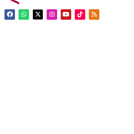
Terkini
Berita
Top News
Ngabuburit
Terpopuler
Hidangan
Foto
Info Mudik
Video
Tokoh
Infografik
Tausiyah
English
Jadwal Imsak
Karkhas
ANTARA News English
Anti Hoaks
Masuk