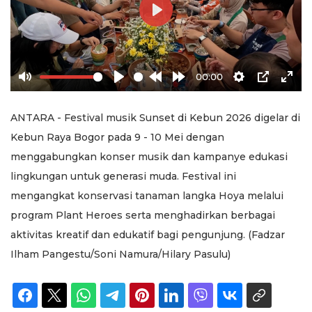
Play
00:00
Mute
Play
Rewind
Forward
Settings
PIP
Ente
10s
10s
full
ANTARA - Festival musik Sunset di Kebun 2026 digelar di
Kebun Raya Bogor pada 9 - 10 Mei dengan
menggabungkan konser musik dan kampanye edukasi
lingkungan untuk generasi muda. Festival ini
mengangkat konservasi tanaman langka Hoya melalui
program Plant Heroes serta menghadirkan berbagai
aktivitas kreatif dan edukatif bagi pengunjung. (Fadzar
Ilham Pangestu/Soni Namura/Hilary Pasulu)