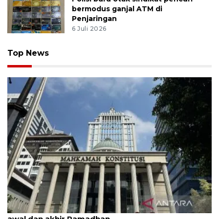
bermodus ganjal ATM di
Penjaringan
6 Juli 2026
Top News
MK uji materi UU Peradilan Agama perihal isbat
awal dan akhir Ramadhan