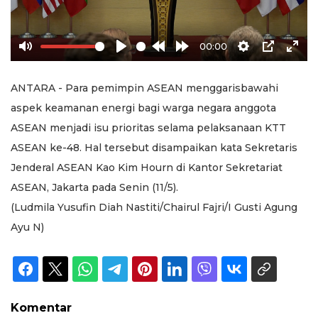
00:00
Mute
Play
Rewind
Forward
Settings
PIP
Ente
10s
10s
full
ANTARA - Para pemimpin ASEAN menggarisbawahi
aspek keamanan energi bagi warga negara anggota
ASEAN menjadi isu prioritas selama pelaksanaan KTT
ASEAN ke-48. Hal tersebut disampaikan kata Sekretaris
Jenderal ASEAN Kao Kim Hourn di Kantor Sekretariat
ASEAN, Jakarta pada Senin (11/5).
(Ludmila Yusufin Diah Nastiti/Chairul Fajri/I Gusti Agung
Ayu N)
Komentar