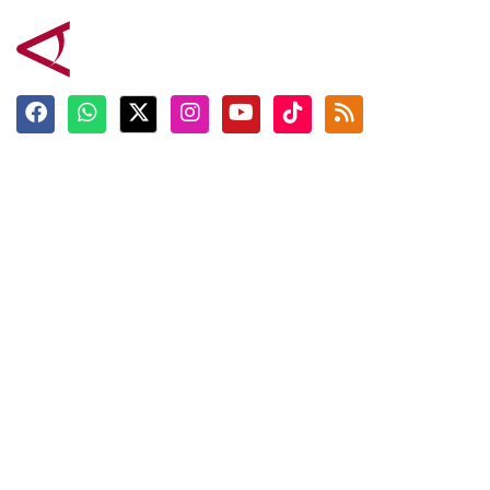
Terkini
Berita
Top News
Ngabuburit
Terpopuler
Hidangan
Foto
Info Mudik
Video
Tokoh
Infografik
Tausiyah
English
Jadwal Imsak