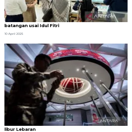
Pegadaian sebut 75 persen pembeli pilih emas
batangan usai Idul Fitri
10 April 2025
BEI: Jumlah investor saham RI naik pesat selama
libur Lebaran