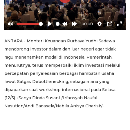
Play
00:00
Mute
Play
Rewind
Forward
Settings
PIP
Ente
10s
10s
full
ANTARA - Menteri Keuangan Purbaya Yudhi Sadewa
mendorong investor dalam dan luar negeri agar tidak
ragu menanamkan modal di Indonesia. Pemerintah,
menurutnya, terus memperbaiki iklim investasi melalui
percepatan penyelesaian berbagai hambatan usaha
lewat Satgas Debottlenecking, sebagaimana yang
dipaparkan saat workshop internasional pada Selasa
(12/5). (Sanya Dinda Susanti/Irfansyah Naufal
Nasution/Andi Bagasela/Nabila Anisya Charisty)