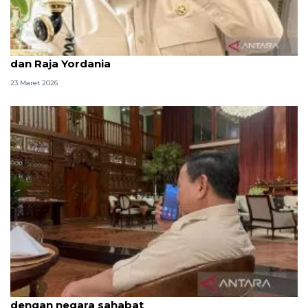
Idulfitri, Prabowo telepon Erdogan, PM Sharif, MBS,
dan Raja Yordania
23 Maret 2026
Presiden harap Idul Fitri kuatkan kerja sama
dengan negara sahabat