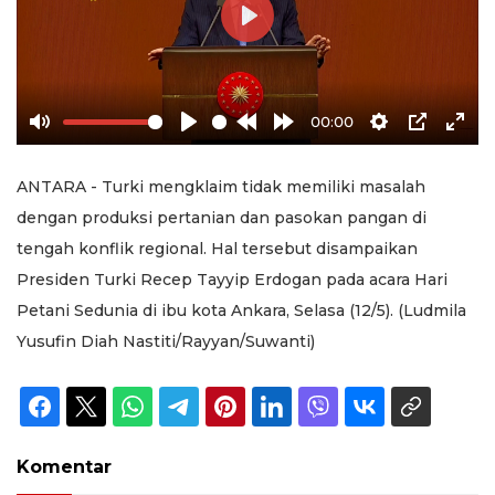
Play
00:00
Mute
Play
Rewind
Forward
Settings
PIP
Ente
10s
10s
full
ANTARA - Turki mengklaim tidak memiliki masalah
dengan produksi pertanian dan pasokan pangan di
tengah konflik regional. Hal tersebut disampaikan
Presiden Turki Recep Tayyip Erdogan pada acara Hari
Petani Sedunia di ibu kota Ankara, Selasa (12/5). (Ludmila
Yusufin Diah Nastiti/Rayyan/Suwanti)
Komentar