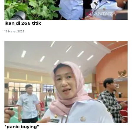
Pemprov DKI panen serentak 20 ton cabai hingga
ikan di 266 titik
19 Maret 2025
Jaktim gaungkan "urban farming" untuk cegah
"panic buying"