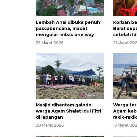
Lembah Anai dibuka penuh
Korban be
pascabencana, macet
Barat sep
mengular imbas one way
setelah Idu
23 Maret 2026
21 Maret 20
Masjid dihantam galodo,
Warga te
warga Agam Shalat Idul Fitri
Agam keb
di lapangan
rakik-raki
20 Maret 2026
19 Maret 20