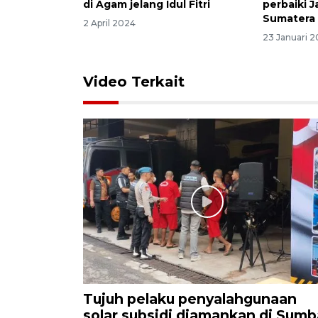
di Agam jelang Idul Fitri
perbaiki J
Sumatera 
2 April 2024
23 Januari 
Video Terkait
Tujuh pelaku penyalahgunaan
solar subsidi diamankan di Sumb