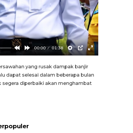
00:00
01:38
Rewind
Forward
Settings
PIP
Enter
10s
10s
fullscreen
ersawahan yang rusak dampak banjir
alu dapat selesai dalam beberapa bulan
ak segera diperbaiki akan menghambat
erpopuler