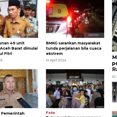
nan 49 unit
BMKG sarankan masyarakat
 Aceh Barat dimulai
tunda perjalanan bila cuaca
l Fitri
ekstrem
M
26
14 April 2024
p
R
10 
Foto
 Pemerintah