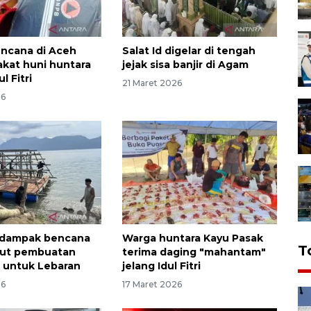
ncana di Aceh
Salat Id digelar di tengah
akat huni huntara
jejak sisa banjir di Agam
l Fitri
21 Maret 2026
26
rdampak bencana
Warga huntara Kayu Pasak
T
ut pembuatan
terima daging "mahantam"
k untuk Lebaran
jelang Idul Fitri
26
17 Maret 2026