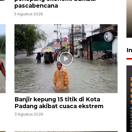
pascabencana
Gabung Persebaya, striker
5 Agustus 2026
timnas Ramadhan Sananta
kembali asah naluri
9 Juli 2026
I
Banjir kepung 15 titik di Kota
Padang akibat cuaca ekstrem
3 Agustus 2026