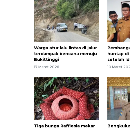
Warga atur lalu lintas di jalur
Pembangu
terdampak bencana menuju
huntap di
Bukittinggi
setelah Idu
17 Maret 2026
10 Maret 20
Tiga bunga Rafflesia mekar
Bengkulu: