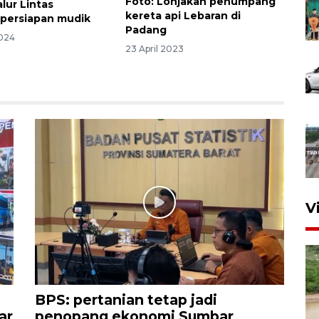
Foto: Lonjakan penumpang
alur Lintas
kereta api Lebaran di
persiapan mudik
Padang
2024
23 April 2023
V
BPS: pertanian tetap jadi
ar
penopang ekonomi Sumbar