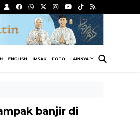
AH
ENGLISH
IMSAK
FOTO
LAINNYA
ampak banjir di