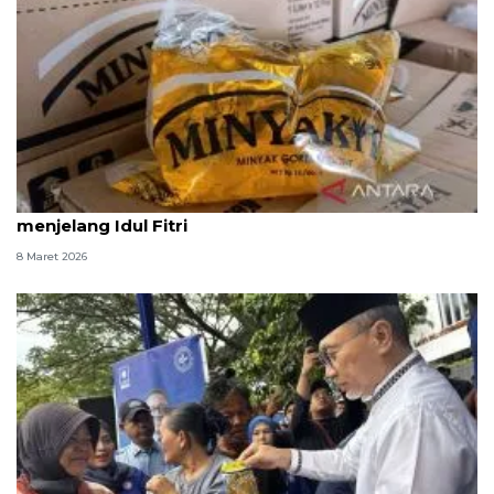
PTPN PalmCo jaga harga Minyakita sesuai HET
menjelang Idul Fitri
8 Maret 2026