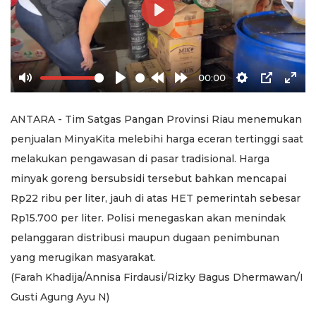
Play
00:00
Mute
Play
Rewind
Forward
Settings
PIP
Ente
10s
10s
full
ANTARA - Tim Satgas Pangan Provinsi Riau menemukan
penjualan MinyaKita melebihi harga eceran tertinggi saat
melakukan pengawasan di pasar tradisional. Harga
minyak goreng bersubsidi tersebut bahkan mencapai
Rp22 ribu per liter, jauh di atas HET pemerintah sebesar
Rp15.700 per liter. Polisi menegaskan akan menindak
pelanggaran distribusi maupun dugaan penimbunan
yang merugikan masyarakat.
(Farah Khadija/Annisa Firdausi/Rizky Bagus Dhermawan/I
Gusti Agung Ayu N)