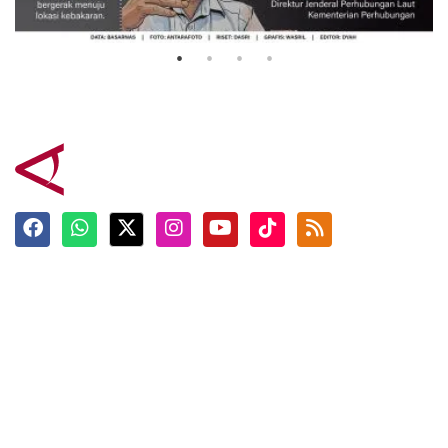
3 Agustus 2026
Terkini
Berita
Top News
Ngabuburit
Terpopuler
Hidangan
Foto
Info Mudik
Video
Tokoh