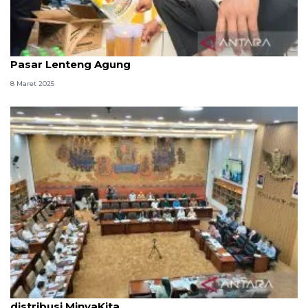
Mentan temukan MinyaKita tak sesuai takaran di
Pasar Lenteng Agung
8 Maret 2025
Mendag menjamin pasokan dan pengawasan
distribusi MinyaKita