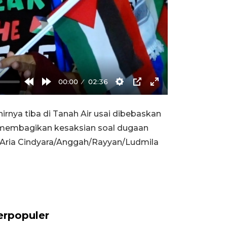
00:00
02:36
Rewind
Forward
Settings
PIP
Enter
10s
10s
fullscreen
rnya tiba di Tanah Air usai dibebaskan
an membagikan kesaksian soal dugaan
.(Aria Cindyara/Anggah/Rayyan/Ludmila
erpopuler