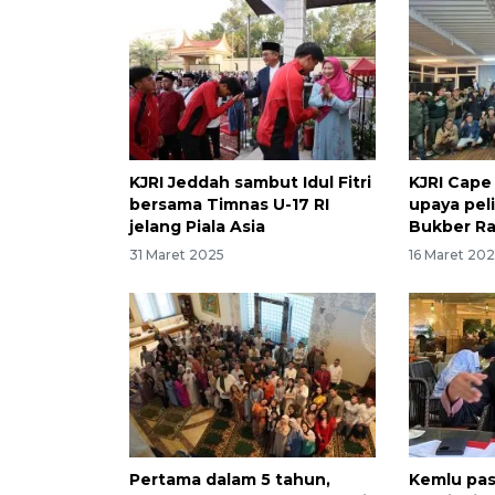
KJRI Jeddah sambut Idul Fitri
KJRI Cape
bersama Timnas U-17 RI
upaya pel
jelang Piala Asia
Bukber R
31 Maret 2025
16 Maret 20
Pertama dalam 5 tahun,
Kemlu pas