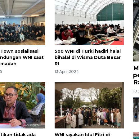
 Town sosialisasi
500 WNI di Turki hadiri halal
indungan WNI saat
bihalal di Wisma Duta Besar
amadan
RI
M
25
13 April 2024
p
R
10 
tikan tidak ada
WNI rayakan Idul Fitri di