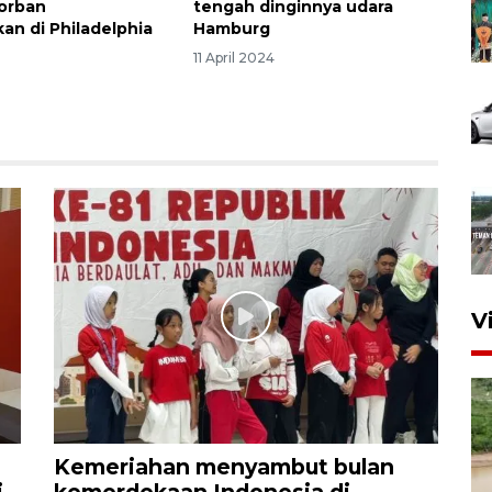
korban
tengah dinginnya udara
n di Philadelphia
Hamburg
11 April 2024
V
Kemeriahan menyambut bulan