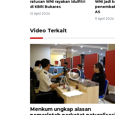
ratusan WNI rayakan Idulfitri
WNI jadi 
di KBRI Bukares
penembaka
AS
12 April 2024
11 April 2024
Video Terkait
Menkum ungkap alasan