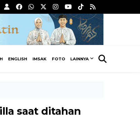
AH
ENGLISH
IMSAK
FOTO
LAINNYA
lla saat ditahan