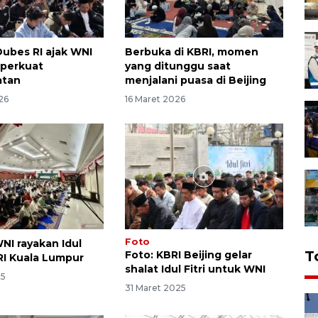
, Dubes RI ajak WNI
Berbuka di KBRI, momen
 perkuat
yang ditunggu saat
atan
menjalani puasa di Beijing
26
16 Maret 2026
Foto
NI rayakan Idul
T
Foto: KBRI Beijing gelar
BRI Kuala Lumpur
shalat Idul Fitri untuk WNI
25
31 Maret 2025