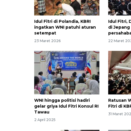
Idul Fitri di Polandia, KBRI
Idul Fitri
ingatkan WNI patuhi aturan
di Jepang
setempat
persahab
23 Maret 2026
22 Maret 20
WNI hingga politisi hadiri
Ratusan W
gelar griya Idul Fitri Konsul RI
Fitri di K
Tawau
31 Maret 20
2 April 2025