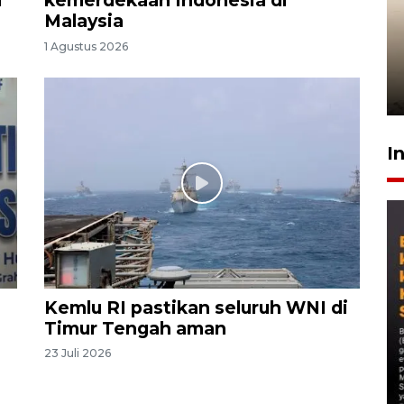
i
kemerdekaan Indonesia di
Malaysia
Gabung Persebaya, striker
1 Agustus 2026
timnas Ramadhan Sananta
kembali asah naluri
9 Juli 2026
I
Kemlu RI pastikan seluruh WNI di
Timur Tengah aman
23 Juli 2026