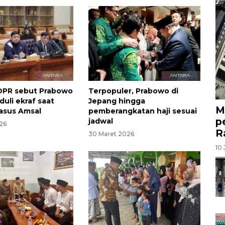
DPR sebut Prabowo
Terpopuler, Prabowo di
uli ekraf saat
Jepang hingga
M
asus Amsal
pemberangkatan haji sesuai
p
jadwal
26
R
30 Maret 2026
10 