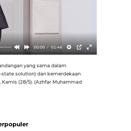
00:00
01:46
Rewind
Forward
Settings
PIP
Enter
10s
10s
fullscreen
pandangan yang sama dalam
-state solution) dan kemerdekaan
is, Kamis (28/5). (Azhfar Muhammad
erpopuler