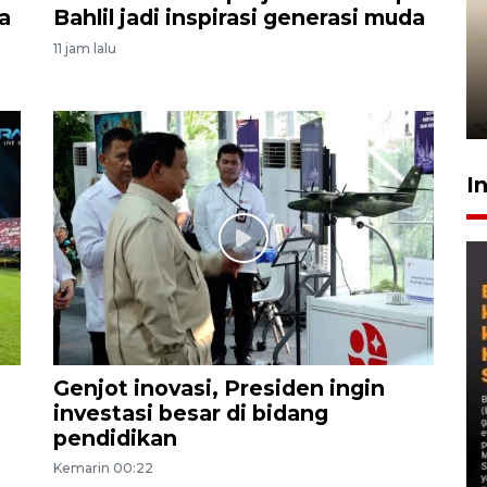
a
Bahlil jadi inspirasi generasi muda
Gabung Persebaya, striker
11 jam lalu
timnas Ramadhan Sananta
kembali asah naluri
9 Juli 2026
I
Genjot inovasi, Presiden ingin
investasi besar di bidang
pendidikan
Kemarin 00:22