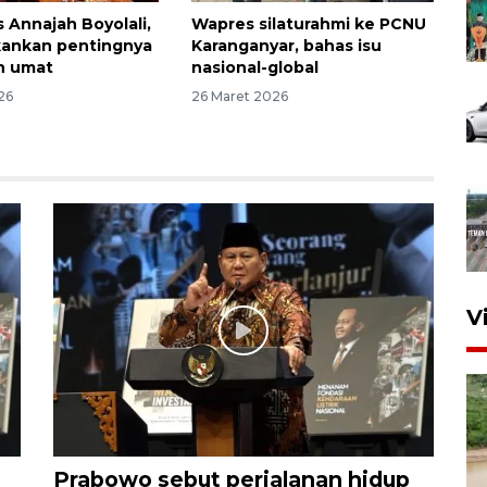
 Annajah Boyolali,
Wapres silaturahmi ke PCNU
kankan pentingnya
Karanganyar, bahas isu
n umat
nasional-global
26
26 Maret 2026
V
Prabowo sebut perjalanan hidup