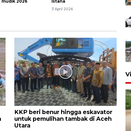
 mudik 2026
Istana
3 April 2026
V
KKP beri benur hingga eskavator
n
untuk pemulihan tambak di Aceh
Utara
Gabung Persebaya, striker