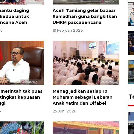
bantu daging
Aceh Tamiang gelar bazaar
kedua untuk
Ramadhan guna bangkitkan
encana Aceh
UMKM pascabencana
26
19 Februari 2026
emerintah tak puas
Menag jadikan setiap 10
T
i tingkat kepuasan
Muharam sebagai Lebaran
ggi
Anak Yatim dan Difabel
6
25 Juni 2026