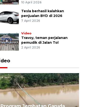
10 April 2026
Tesla berhasil kalahkan
penjualan BYD di 2026
7 April 2026
Video
Travoy, teman perjalanan
pemudik di Jalan Tol
2 April 2026
ideo
Program Jembatan Garuda
Pemerint