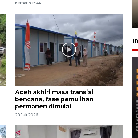
Kemarin 16:44
timnas Ramadhan Sananta
kembali asah naluri
9 Juli 2026
I
Aceh akhiri masa transisi
bencana, fase pemulihan
permanen dimulai
28 Juli 2026