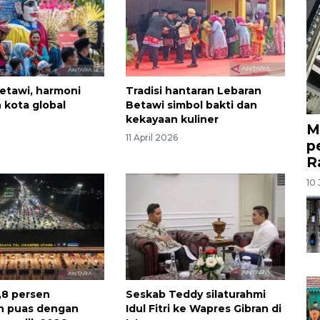
etawi, harmoni
Tradisi hantaran Lebaran
n kota global
Betawi simbol bakti dan
kekayaan kuliner
M
11 April 2026
p
R
10 
8,8 persen
Seskab Teddy silaturahmi
n puas dengan
Idul Fitri ke Wapres Gibran di