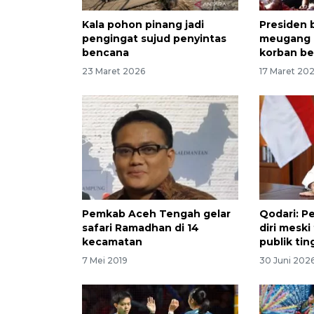
Kala pohon pinang jadi
Presiden 
pengingat sujud penyintas
meugang 
bencana
korban b
23 Maret 2026
17 Maret 20
Pemkab Aceh Tengah gelar
Qodari: P
safari Ramadhan di 14
diri mesk
kecamatan
publik tin
7 Mei 2019
30 Juni 202