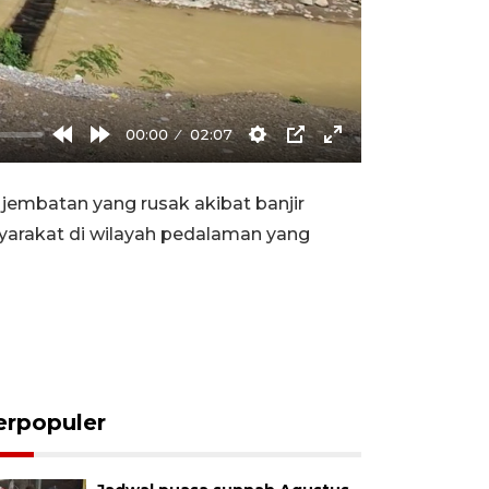
00:00
02:07
Rewind
Forward
Settings
PIP
Enter
10s
10s
fullscreen
mbatan yang rusak akibat banjir
yarakat di wilayah pedalaman yang
erpopuler