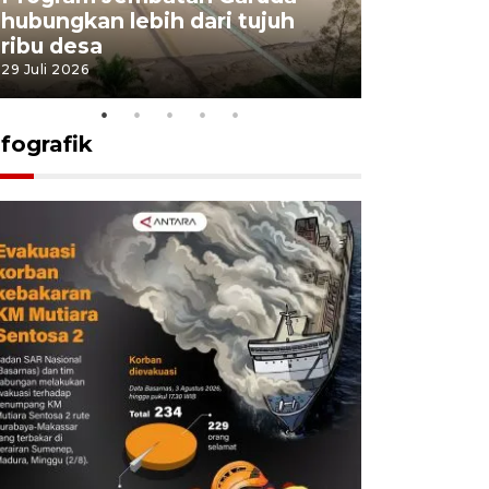
hubungkan lebih dari tujuh
pembangu
ribu desa
dukung k
29 Juli 2026
29 Juli 2026
nfografik