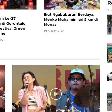
R
10 
Ikut Ngabuburun Berdaya,
am ke-27
Menko Muhaimin lari 5 km di
di Gorontalo
Monas
Festival Green
19 Maret 2025
ohe
25