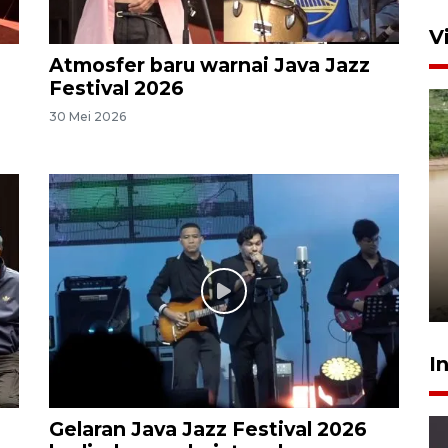
V
Atmosfer baru warnai Java Jazz
Festival 2026
30 Mei 2026
Gabung Persebaya, striker
timnas Ramadhan Sananta
kembali asah naluri
9 Juli 2026
I
Gelaran Java Jazz Festival 2026