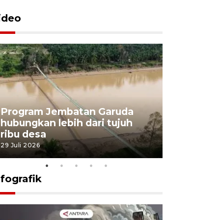
ideo
Program Jembatan Garuda
Pemerint
hubungkan lebih dari tujuh
pembangu
ribu desa
dukung k
29 Juli 2026
29 Juli 2026
nfografik