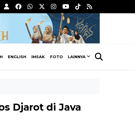
AH
ENGLISH
IMSAK
FOTO
LAINNYA
os Djarot di Java