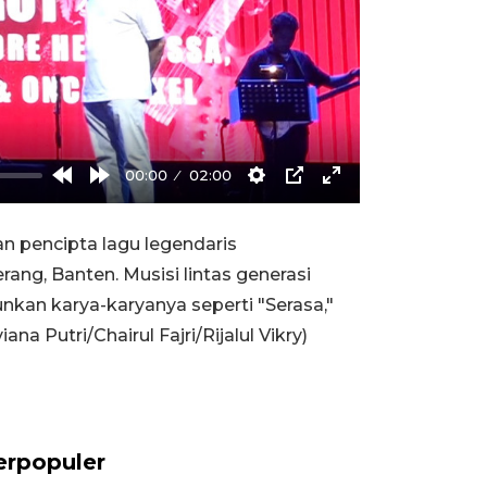
00:00
02:00
Rewind
Forward
Settings
PIP
Enter
10s
10s
fullscreen
 pencipta lagu legendaris
rang, Banten. Musisi lintas generasi
nkan karya-karyanya seperti "Serasa,"
a Putri/Chairul Fajri/Rijalul Vikry)
erpopuler