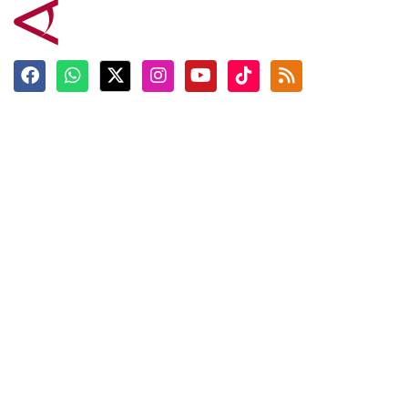
Terkini
Berita
Top News
Ngabuburit
Terpopuler
Hidangan
Foto
Info Mudik
Video
Tokoh
Infografik
Tausiyah
English
Jadwal Imsak
Karkhas
ANTARA News English