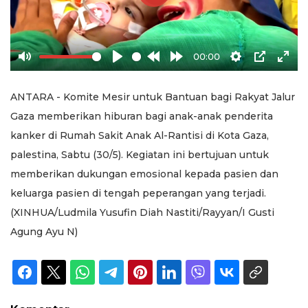
Play
00:00
Mute
Play
Rewind
Forward
Settings
PIP
Ente
10s
10s
full
ANTARA - Komite Mesir untuk Bantuan bagi Rakyat Jalur
Gaza memberikan hiburan bagi anak-anak penderita
kanker di Rumah Sakit Anak Al-Rantisi di Kota Gaza,
palestina, Sabtu (30/5). Kegiatan ini bertujuan untuk
memberikan dukungan emosional kepada pasien dan
keluarga pasien di tengah peperangan yang terjadi.
(XINHUA/Ludmila Yusufin Diah Nastiti/Rayyan/I Gusti
Agung Ayu N)