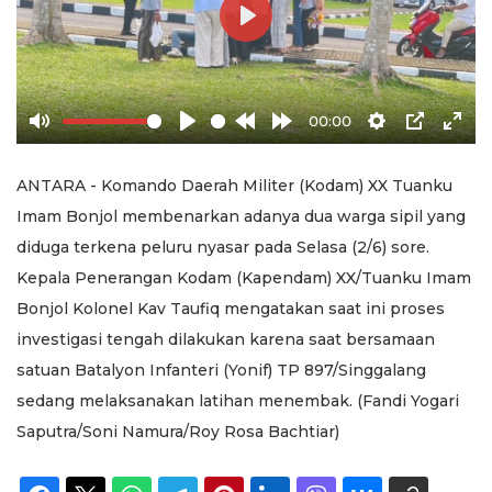
Play
00:00
Mute
Play
Rewind
Forward
Settings
PIP
Ente
10s
10s
full
ANTARA - Komando Daerah Militer (Kodam) XX Tuanku
Imam Bonjol membenarkan adanya dua warga sipil yang
diduga terkena peluru nyasar pada Selasa (2/6) sore.
Kepala Penerangan Kodam (Kapendam) XX/Tuanku Imam
Bonjol Kolonel Kav Taufiq mengatakan saat ini proses
investigasi tengah dilakukan karena saat bersamaan
satuan Batalyon Infanteri (Yonif) TP 897/Singgalang
sedang melaksanakan latihan menembak. (Fandi Yogari
Saputra/Soni Namura/Roy Rosa Bachtiar)