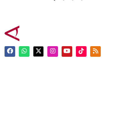
Terkini
Berita
Top News
Ngabuburit
Terpopuler
Hidangan
Foto
Info Mudik
Video
Tokoh
Infografik
Tausiyah
English