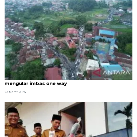
Lembah Anai dibuka penuh pascabencana, macet
mengular imbas one way
23 Maret 2026