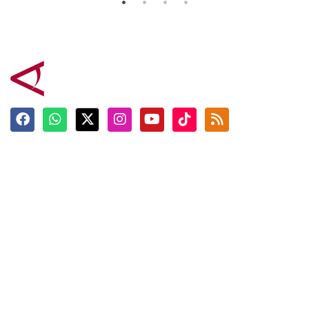
Terkini
Berita
Top News
Ngabuburit
Terpopuler
Hidangan
Foto
Info Mudik
Video
Tokoh
Infografik
Tausiyah