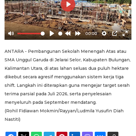
Play
00:00
Mute
Play
Rewind
Forward
Settings
PIP
Ente
10s
10s
full
ANTARA - Pembangunan Sekolah Menengah Atas atau
SMA Unggul Garuda di Jelarai Selor, Kabupaten Bulungan,
Kalimantan Utara, di atas lahan seluas dua puluh hektare
dikebut secara agresif menggunakan sistem kerja tiga
shift. Langkah ini diterapkan guna mengejar target serah
terima parsial pada Juli 2026, serta penyelesaian
menyeluruh pada September mendatang.
(Rohil Fidiawan Mokmin/Rayyan/Ludmila Yusufin Diah
Nastiti)