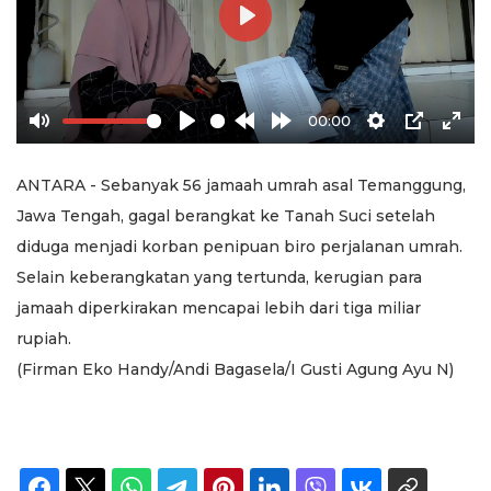
Play
00:00
Mute
Play
Rewind
Forward
Settings
PIP
Ente
10s
10s
full
ANTARA - Sebanyak 56 jamaah umrah asal Temanggung,
Jawa Tengah, gagal berangkat ke Tanah Suci setelah
diduga menjadi korban penipuan biro perjalanan umrah.
Selain keberangkatan yang tertunda, kerugian para
jamaah diperkirakan mencapai lebih dari tiga miliar
rupiah.
(Firman Eko Handy/Andi Bagasela/I Gusti Agung Ayu N)