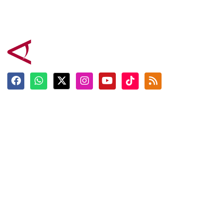
Terkini
Berita
Top News
Ngabuburit
Terpopuler
Hidangan
Foto
Info Mudik
Video
Tokoh
Infografik
Tausiyah
English