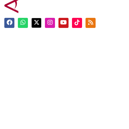
Terkini
Berita
Top News
Ngabuburit
Terpopuler
Hidangan
Foto
Info Mudik
Video
Tokoh
Infografik
Tausiyah
English
Jadwal Imsak
Karkhas
ANTARA News English