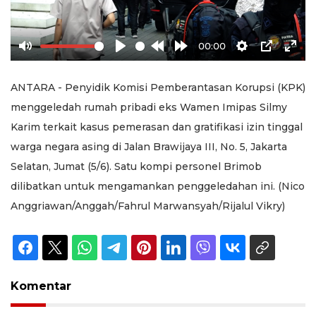
00:00
Mute
Play
Rewind
Forward
Settings
PIP
Ente
10s
10s
full
ANTARA - Penyidik Komisi Pemberantasan Korupsi (KPK)
menggeledah rumah pribadi eks Wamen Imipas Silmy
Karim terkait kasus pemerasan dan gratifikasi izin tinggal
warga negara asing di Jalan Brawijaya III, No. 5, Jakarta
Selatan, Jumat (5/6). Satu kompi personel Brimob
dilibatkan untuk mengamankan penggeledahan ini. (Nico
Anggriawan/Anggah/Fahrul Marwansyah/Rijalul Vikry)
Komentar