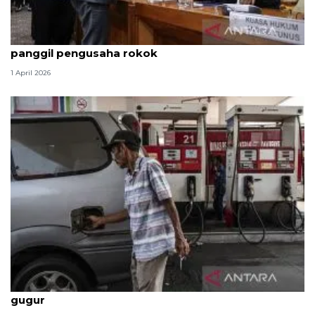
Hukum kemarin, Andrie masih di HCU hingga KPK
panggil pengusaha rokok
1 April 2026
Politik kemarin, BBM tak naik hingga 2 prajurit TNI
gugur